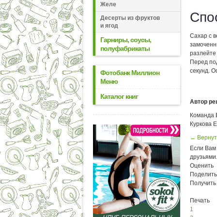
Желе
Спо
Десерты из фруктов
и ягод
Сахар с в
Гарниры, соусы,
замоченн
полуфабрикаты
разлейте
Перед под
секунд. 
Фотобанк Миллион
Меню
Каталог книг
Автор ре
Команда Е
Куркова 
← Вернут
Если Вам 
друзьями
Оценить
Поделить
Получить
Печать
1