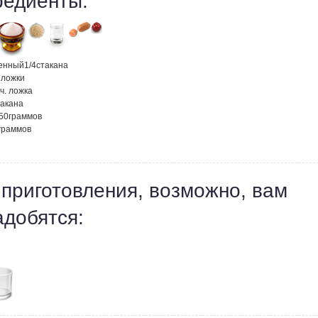
редиенты:
венный
1/4
стакана
. ложки
ч. ложка
такана
50
граммов
граммов
 приготовления, возможно, вам
адобятся: