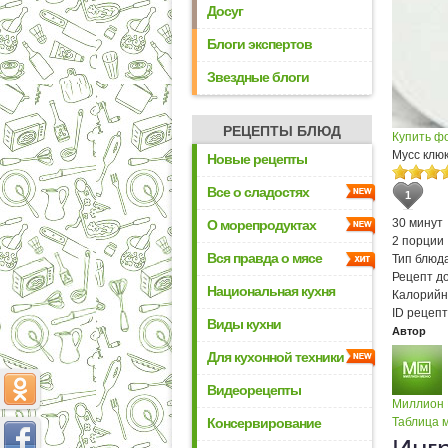
Досуг
Блоги экспертов
Звездные блоги
РЕЦЕПТЫ БЛЮД
Купить ф
Мусс клю
Новые рецепты
Все о сладостях
1
30 минут
О морепродуктах
2 порции
Вся правда о мясе
Тип блюда
Рецепт д
Национальная кухня
Калорийн
ID рецепт
Виды кухни
Автор
Для кухонной техники
Видеорецепты
Миллион
Консервирование
Таблица м