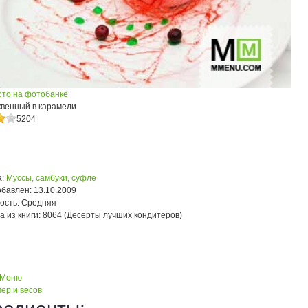
ото на фотобанке
квенный в карамели
5204
:
Муссы, самбуки, суфле
обавлен:
13.10.2009
ость:
Средняя
а из книги:
8064 (Десерты лучших кондитеров)
 Меню
ер и весов