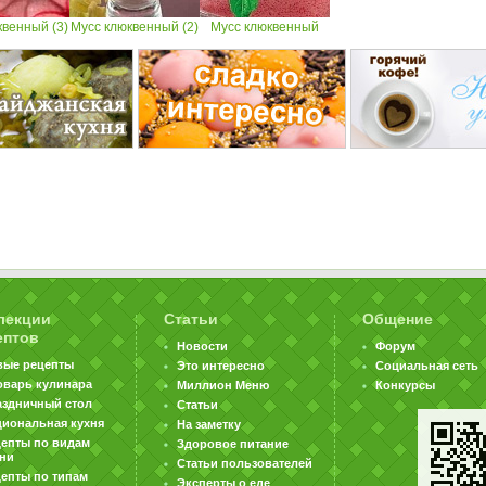
квенный (3)
Мусс клюквенный (2)
Мусс клюквенный
лекции
Статьи
Общение
ептов
Новости
Форум
вые рецепты
Это интересно
Социальная сеть
оварь кулинара
Миллион Меню
Конкурсы
аздничный стол
Статьи
циональная кухня
На заметку
цепты по видам
Здоровое питание
хни
Статьи пользователей
епты по типам
Эксперты о еде