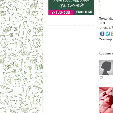
2
3
4
5
Пожалуйс
3.63
голосов: 
Уже поде
Коммента