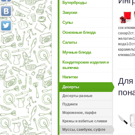
Инг
Бутерброды
Закуски
Супы
сок клюк
Основные блюда
сахар
2
ст
желатин
1
Салаты
вода
1/2
с
карамель
Мучные блюда
клюква
10
Кондитерские изделия и
выпечка
Напитки
Для
Десерты
пон
Десерты разные
Пудинги
Мороженое, парфе
Кремы и взбитые сливки
Муссы, самбуки, суфле