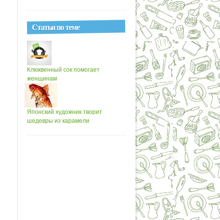
Статьи по теме
Клюквенный сок помогает
женщинам
Японский художник творит
шедевры из карамели