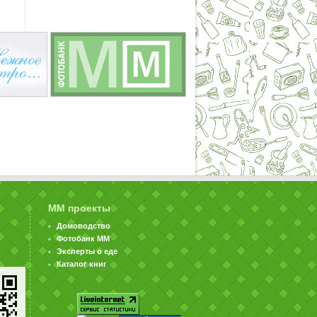
ММ проекты
Домоводство
Фотобанк ММ
Эксперты о еде
Каталог книг