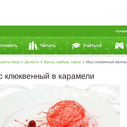
Аукци
отовить
Читать
Учиться
ецепты блюд
Десерты
Муссы, самбуки, суфле
Мусс клюквенный в&nbsp;карамел
с клюквенный в карамели