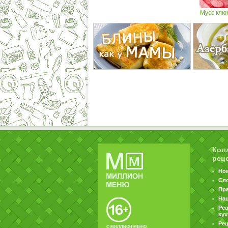
Мусс клю
Кол
рец
Но
Сл
Пр
На
Ре
ку
Рец
© МИЛЛИОН МЕНЮ.