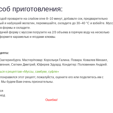
соб приготовления:
одой проварите на слабом огне 8–10 минут, добавьте сок, предварительно
ый и набухший желатин, перемешайте, охладите до 30–40 °С и взбейте. Мусс
 в формы и охладите.
ачей форму с муссом погрузите на 2/3 объема в горячую воду на несколько
Оформите карамелью и ягодами клюквы.
цепта:
катеринбурга. Мастер/повар: Корольчук Галина. Повара: Ковалев Михаил,
Евгения, Сюткин Дмитрий, Юферев Эдуард. Кондитер: Половинкин Андрей.
ься к рецептам «Муссы, самбуки, суфле»
понравился этот рецепт, пожалуйста, оцените его или поделитесь им с
. Мы будем Вам очень признательны.
ся
 код
Ошибка!