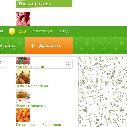
Похожие рецепты
Мусс клюквенный (3)
+100
он
Регистрация
Вход
Играть
Добавить
Мусс клюквенный (2)
и
Мусс клюквенный
Яблоки в "Карамели"
Яблоки в карамели
Тыква в лимонной карамели