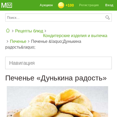
+100
Аукцион
Регистрация
Вход
Рецепты блюд
Кондитерские изделия и выпечка
Печенье
Печенье &laquo;Дунькина
СЕГОДНЯ: 39142 РЕЦЕПТА
радость&raquo;
Навигация
Печенье «Дунькина радость»