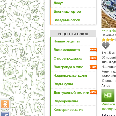
Досуг
Блоги экспертов
Звездные блоги
Купить ф
РЕЦЕПТЫ БЛЮД
Печенье 
Новые рецепты
2
Все о сладостях
1 ч. 15 ми
50 порци
О морепродуктах
Тип блюда
Вся правда о мясе
Национал
Рецепт д
Национальная кухня
Калорийн
ID рецепт
Виды кухни
Автор
Для кухонной техники
Видеорецепты
Миллион
Таблица м
Консервирование