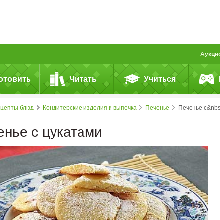
Аукци
отовить
Читать
Учиться
ецепты блюд
Кондитерские изделия и выпечка
Печенье
Печенье с&nbsp;цукатам
енье с цукатами