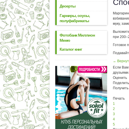
Спо
Десерты
Маргарин
Гарниры, соусы,
взбивания
полуфабрикаты
муку, зам
Выложите
Фотобанк Миллион
при 200–2
Меню
Готовое п
Каталог книг
Подавайте
← Вернут
Если Вам 
друзьями
Оценить
Поделить
Получить
Печать
1
2
3
4
5