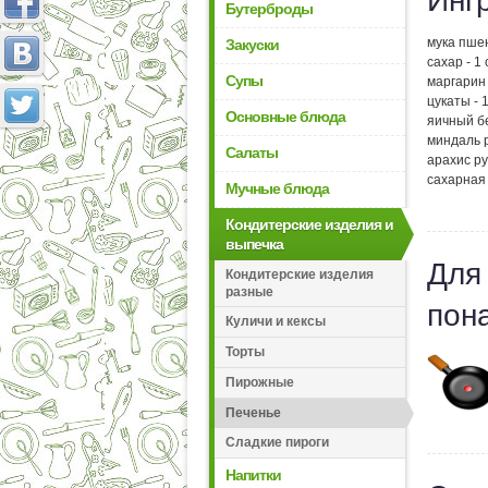
Инг
Бутерброды
мука пшен
Закуски
сахар - 1
Супы
маргарин 
цукаты - 1
Основные блюда
яичный бе
миндаль р
Салаты
арахис ру
сахарная 
Мучные блюда
Кондитерские изделия и
выпечка
Для
Кондитерские изделия
разные
пон
Куличи и кексы
Торты
Пирожные
Печенье
Сладкие пироги
Напитки