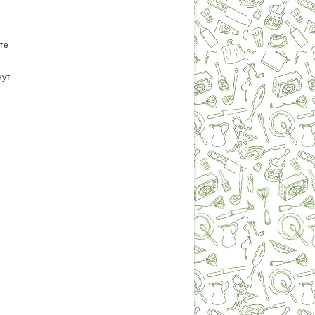
те
нут