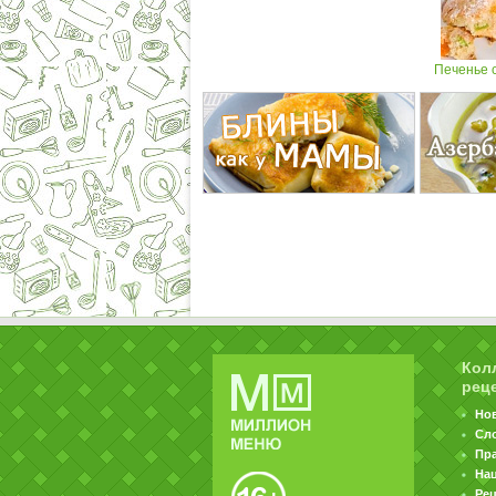
Печенье с
Кол
рец
Но
Сл
Пр
На
Ре