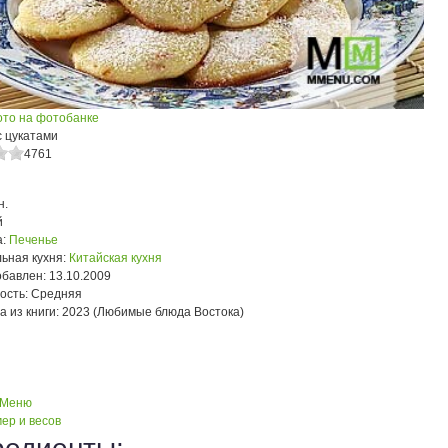
ото на фотобанке
с цукатами
4761
н.
й
:
Печенье
ьная кухня:
Китайская кухня
обавлен:
13.10.2009
ость:
Средняя
а из книги:
2023 (Любимые блюда Востока)
 Меню
ер и весов