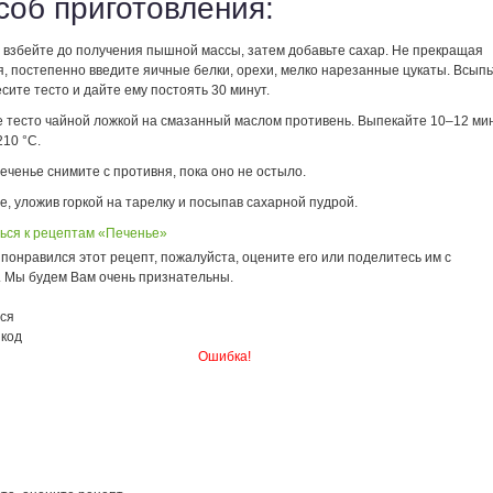
соб приготовления:
 взбейте до получения пышной массы, затем добавьте сахар. Не прекращая
, постепенно введите яичные белки, орехи, мелко нарезанные цукаты. Всыпь
есите тесто и дайте ему постоять 30 минут.
 тесто чайной ложкой на смазанный маслом противень. Выпекайте 10–12 ми
10 °С.
еченье снимите с противня, пока оно не остыло.
, уложив горкой на тарелку и посыпав сахарной пудрой.
ься к рецептам «Печенье»
понравился этот рецепт, пожалуйста, оцените его или поделитесь им с
. Мы будем Вам очень признательны.
ся
 код
Ошибка!