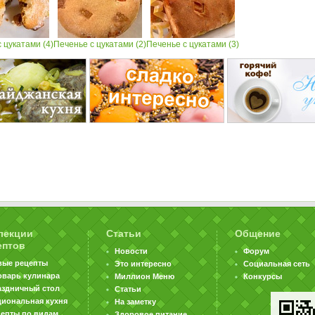
 цукатами (4)
Печенье с цукатами (2)
Печенье с цукатами (3)
лекции
Статьи
Общение
ептов
Новости
Форум
вые рецепты
Это интересно
Социальная сеть
оварь кулинара
Миллион Меню
Конкурсы
аздничный стол
Статьи
циональная кухня
На заметку
цепты по видам
Здоровое питание