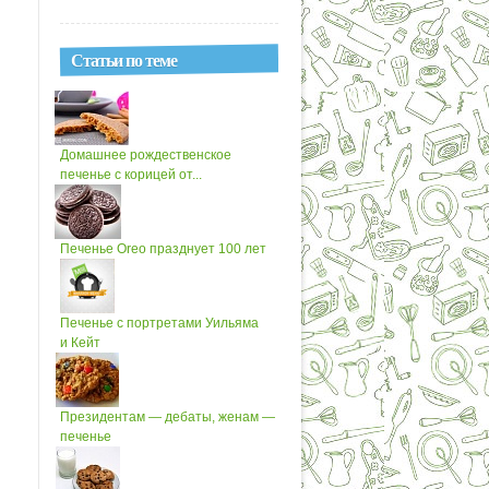
Статьи по теме
Домашнее рождественское
печенье с корицей от...
Печенье Oreo празднует 100 лет
Печенье с портретами Уильяма
и Кейт
Президентам — дебаты, женам —
печенье