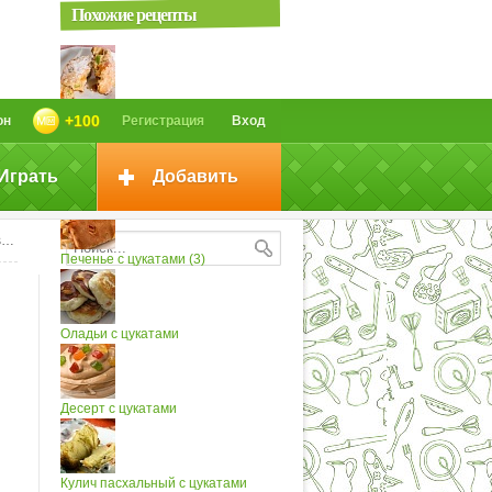
Похожие рецепты
Печенье с цукатами (4)
+100
он
Регистрация
Вход
Играть
Добавить
Печенье с цукатами (2)
и
Печенье с цукатами (3)
Оладьи с цукатами
Десерт с цукатами
Кулич пасхальный с цукатами