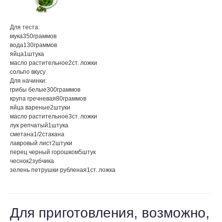
Для теста:
мука
350
граммов
вода
130
граммов
яйца
1
штука
масло растительное
2
ст. ложки
соль
по вкусу
Для начинки:
грибы белые
300
граммов
крупа гречневая
80
граммов
яйца вареные
2
штуки
масло растительное
3
ст. ложки
лук репчатый
1
штука
сметана
1/2
стакана
лавровый лист
2
штуки
перец черный горошком
5
штук
чеснок
2
зубчика
зелень петрушки рубленая
1
ст. ложка
Для приготовления, возможно,