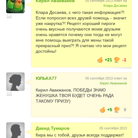
Кирил Авакжанов
05 сентября 2013 ответ на
Клара Досаева
Клара Досаева, с чего такая информация?!
Если попросил всех друзей помощь - значит
уже накрутка?! Рецепт хороший пироги
очень вкусные получаются моим друзьям
очень нравятся почему они тогда не могут
мне помощь выиграть для жены такой
прекрасный приз?! Я считаю что мои рецепт
достойны!
+21
-1
ЮЛЬКА77
05 сентября 2013 ответ на
Кирил Авакжанов
Кирил Авакжанов, ПОБЕДЫ ЗНАЮ
ЖЕНУШКА ТВОЯ БУДЕТ ОЧЕНЬ РАДА
ТАКОМУ ПРИЗУ)
+5
0
Давид Тумаров
05 сентября 2013
Кира мы с тобой, друзья всегда поддержат!