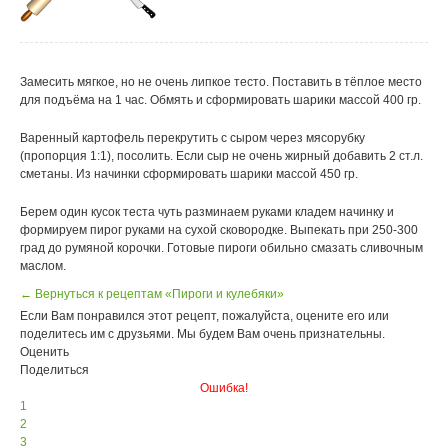
Замесить мягкое, но не очень липкое тесто. Поставить в тёплое место
для подъёма на 1 час. Обмять и сформировать шарики массой 400 гр.
Варенный картофель перекрутить с сыром через мясорубку
(пропорция 1:1), посолить. Если сыр не очень жирный добавить 2 ст.л.
сметаны. Из начинки сформировать шарики массой 450 гр.
Берем один кусок теста чуть разминаем руками кладем начинку и
формируем пирог руками на сухой сковородке. Выпекать при 250-300
град до румяной корочки. Готовые пироги обильно смазать сливочным
маслом.
← Вернуться к рецептам «Пироги и кулебяки»
Если Вам понравился этот рецепт, пожалуйста, оцените его или
поделитесь им с друзьями. Мы будем Вам очень признательны.
Оценить
Поделиться
Ошибка!
1
2
3