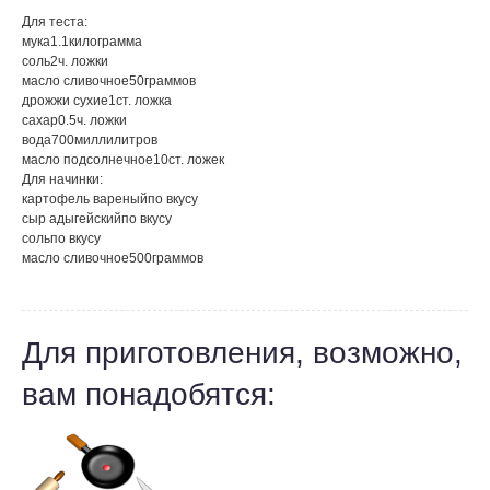
Для теста:
мука
1.1
килограмма
соль
2
ч. ложки
масло сливочное
50
граммов
дрожжи сухие
1
ст. ложка
сахар
0.5
ч. ложки
вода
700
миллилитров
масло подсолнечное
10
ст. ложек
Для начинки:
картофель вареный
по вкусу
сыр адыгейский
по вкусу
соль
по вкусу
масло сливочное
500
граммов
Для приготовления, возможно,
вам понадобятся: