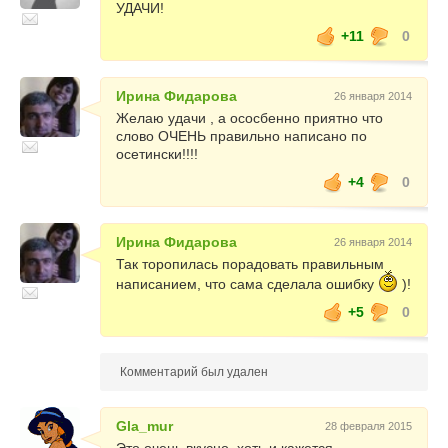
УДАЧИ!
+11
0
Ирина Фидарова
26 января 2014
Желаю удачи , а ососбенно приятно что
слово ОЧЕНЬ правильно написано по
осетински!!!!
+4
0
Ирина Фидарова
26 января 2014
Так торопилась порадовать правильным
написанием, что сама сделала ошибку
)!
+5
0
Комментарий был удален
Gla_mur
28 февраля 2015