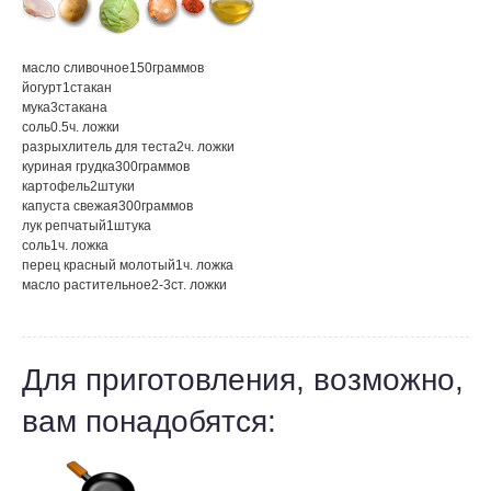
масло сливочное
150
граммов
йогурт
1
стакан
мука
3
стакана
соль
0.5
ч. ложки
разрыхлитель для теста
2
ч. ложки
куриная грудка
300
граммов
картофель
2
штуки
капуста свежая
300
граммов
лук репчатый
1
штука
соль
1
ч. ложка
перец красный молотый
1
ч. ложка
масло растительное
2-3
ст. ложки
Для приготовления, возможно,
вам понадобятся: