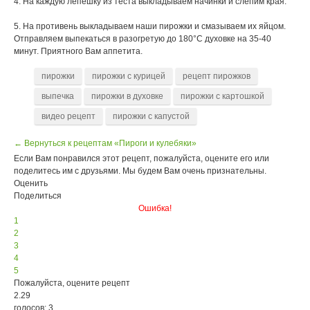
4. На каждую лепешку из теста выкладываем начинки и слепим края.
5. На противень выкладываем наши пирожки и смазываем их яйцом.
Отправляем выпекаться в разогретую до 180°С духовке на 35-40
минут. Приятного Вам аппетита.
пирожки
пирожки с курицей
рецепт пирожков
выпечка
пирожки в духовке
пирожки с картошкой
видео рецепт
пирожки с капустой
← Вернуться к рецептам «Пироги и кулебяки»
Если Вам понравился этот рецепт, пожалуйста, оцените его или
поделитесь им с друзьями. Мы будем Вам очень признательны.
Оценить
Поделиться
Ошибка!
1
2
3
4
5
Пожалуйста, оцените рецепт
2.29
голосов: 3