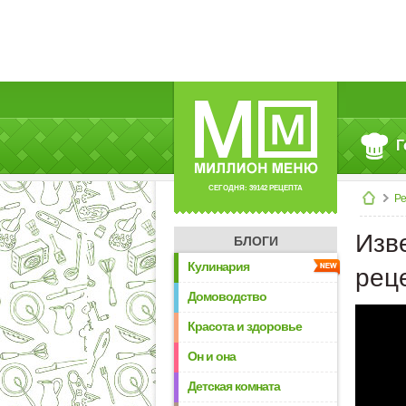
Г
СЕГОДНЯ: 39142 РЕЦЕПТА
Р
Изве
БЛОГИ
Кулинария
рец
Домоводство
Красота и здоровье
Он и она
Детская комната