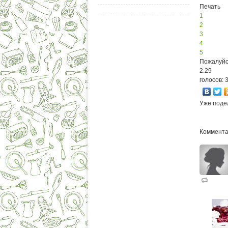
Печать
1
2
3
4
5
Пожалуйс
2.29
голосов: 
Уже поде
Коммента