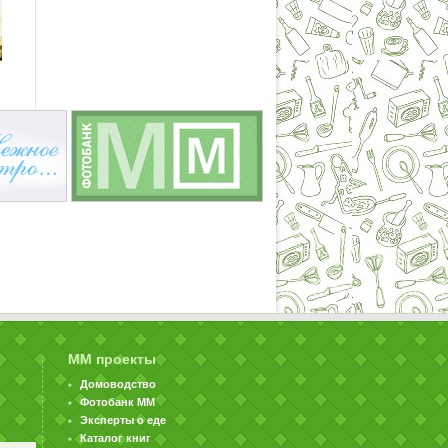
ММ проекты
Домоводство
Фотобанк ММ
Эксперты о еде
Каталог книг