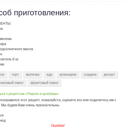
соб приготовления:
ЕНТЫ:
на
 молока
хара
подсолнечного масла
ин
литель 8 гр
уки
рог
торт
выпечка
еда
кулинария
сладкое
десерт
нановый пирог
фруктовый пирог
ься к рецептам «Пироги и кулебяки»
понравился этот рецепт, пожалуйста, оцените его или поделитесь им с
. Мы будем Вам очень признательны.
ся
 код
Ошибка!