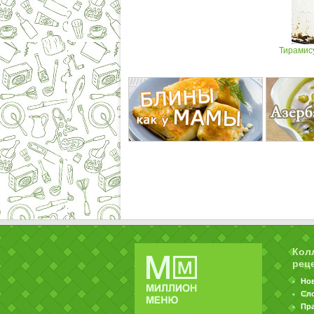
Тирамису
Кол
рец
Но
Сл
Пр