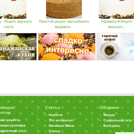
 - Рецепт вкусного
Простой рецепт вкуснейшего
Тирамису ♥ Рецепт
торта
медового...
вкусного...
лекции
Статьи
Общение
ептов
Новости
Форум
вые рецепты
Это интересно
Социальная сеть
оварь кулинара
Миллион Меню
Конкурсы
аздничный стол
Статьи