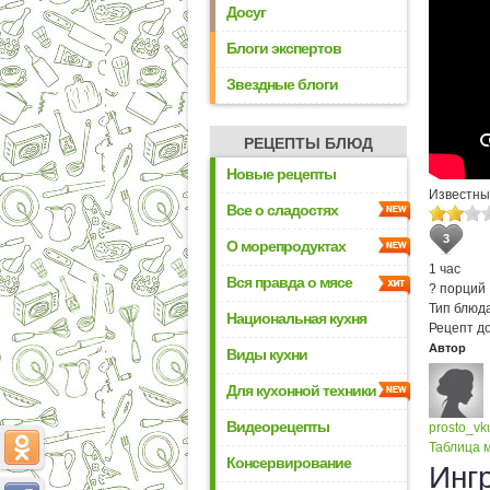
Досуг
Блоги экспертов
Звездные блоги
РЕЦЕПТЫ БЛЮД
Новые рецепты
Известный
Все о сладостях
3
О морепродуктах
1 час
Вся правда о мясе
? порций
Тип блюда
Национальная кухня
Рецепт д
Автор
Виды кухни
Для кухонной техники
Видеорецепты
prosto_v
Таблица м
Консервирование
Инг