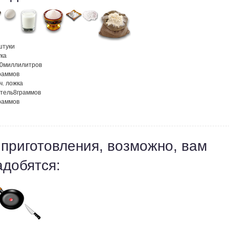
штуки
ка
0
миллилитров
раммов
ч. ложка
тель
8
граммов
раммов
 приготовления, возможно, вам
адобятся: