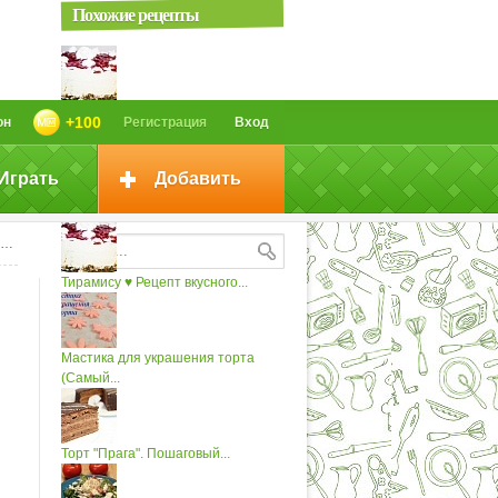
Похожие рецепты
Тирамису - Рецепт вкусного торта
+100
он
Регистрация
Вход
Играть
Добавить
Простой рецепт вкуснейшего
медового...
Тирамису ♥ Рецепт вкусного...
Мастика для украшения торта
(Самый...
Торт "Прага". Пошаговый...