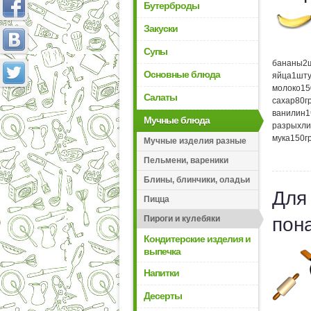
Бутерброды
Закуски
Супы
бананы
2
Основные блюда
яйца
1
шту
молоко
15
Салаты
сахар
80
г
ванилин
1
Мучные блюда
разрыхли
мука
150
г
Мучные изделия разные
Пельмени, вареники
Блины, блинчики, оладьи
Для
Пицца
Пироги и кулебяки
пон
Кондитерские изделия и
выпечка
Напитки
Десерты