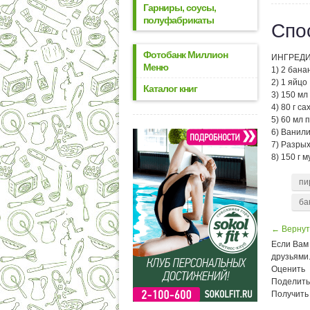
Гарниры, соусы,
полуфабрикаты
Спо
Фотобанк Миллион
ИНГРЕДИ
Меню
1) 2 бана
2) 1 яйцо
Каталог книг
3) 150 мл
4) 80 г са
5) 60 мл 
6) Ванил
7) Разрых
8) 150 г м
пи
ба
← Вернут
Если Вам 
друзьями
Оценить
Поделить
Получить