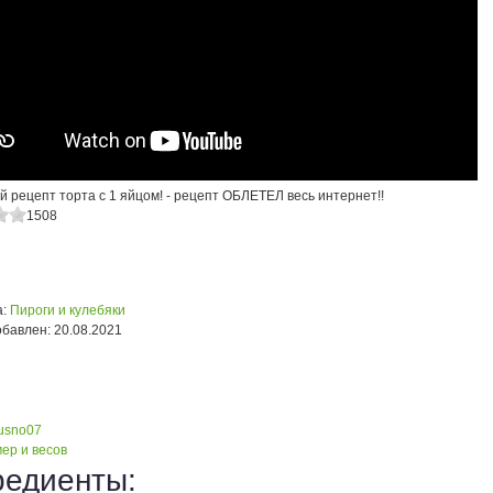
 рецепт торта с 1 яйцом! - рецепт ОБЛЕТЕЛ весь интернет!!
1508
:
Пироги и кулебяки
обавлен:
20.08.2021
kusno07
ер и весов
редиенты: