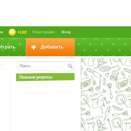
+100
он
Регистрация
Вход
Играть
Добавить
у
Похожие рецепты