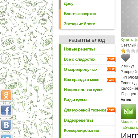
Досуг
Блоги экспертов
Звездные блоги
Купить ф
РЕЦЕПТЫ БЛЮД
Светлый 
Новые рецепты
Все о сладостях
? минут
О морепродуктах
? порций
Тип блюда
Вся правда о мясе
Рецепт д
Калорийн
Национальная кухня
ID рецепт
Виды кухни
Автор
Для кухонной техники
Видеорецепты
Миллион
Таблица м
Консервирование
Инг