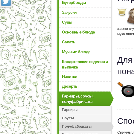
Бутерброды
Закуски
Супы
жир
по вк
Основные блюда
мука пше
Салаты
Мучные блюда
Для
Кондитерские изделия и
выпечка
пон
Напитки
Десерты
Гарниры, соусы,
полуфабрикаты
Гарниры
Соусы
Спо
Полуфабрикаты
Светлый 