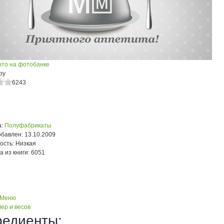
ото на фотобанке
ру
6243
:
Полуфабрикаты
обавлен:
13.10.2009
ость:
Низкая
а из книги:
6051
 Меню
ер и весов
редиенты: