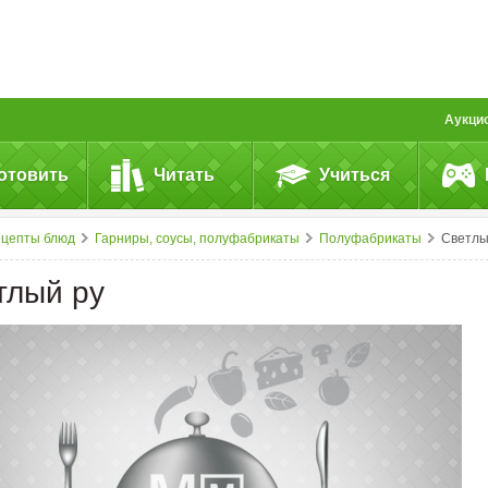
Аукци
отовить
Читать
Учиться
ецепты блюд
Гарниры, соусы, полуфабрикаты
Полуфабрикаты
Светлый р
тлый ру