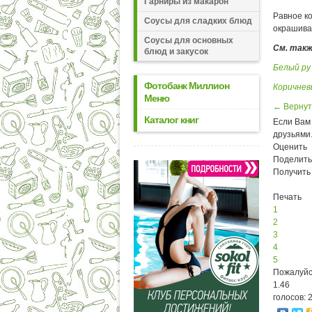
Гарниры из макарон
Равное ко
Соусы для сладких блюд
окрашиван
Соусы для основных
См. так
блюд и закусок
Белый ру
Фотобанк Миллион
Коричнев
Меню
← Вернут
Каталог книг
Если Вам 
друзьями
Оценить
Поделить
Получить
Печать
1
2
3
4
5
Пожалуйс
1.46
голосов: 