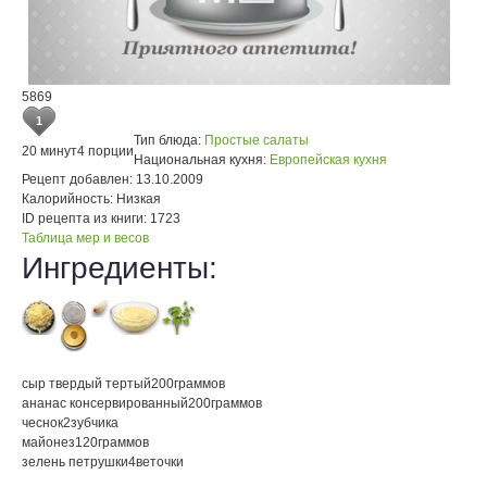
5869
1
Тип блюда:
Простые салаты
20 минут
4 порции
Национальная кухня:
Европейская кухня
Рецепт добавлен:
13.10.2009
Калорийность:
Низкая
ID рецепта из книги:
1723
Таблица мер и весов
Ингредиенты:
сыр твердый тертый
200
граммов
ананас консервированный
200
граммов
чеснок
2
зубчика
майонез
120
граммов
зелень петрушки
4
веточки