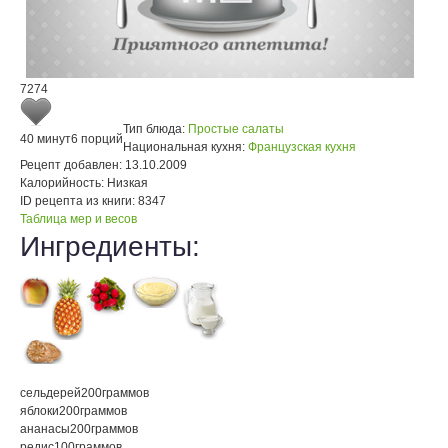
7274
Тип блюда:
Простые салаты
40 минут
6 порций
Национальная кухня:
Французская кухня
Рецепт добавлен:
13.10.2009
Калорийность:
Низкая
ID рецепта из книги:
8347
Таблица мер и весов
Ингредиенты:
сельдерей
200
граммов
яблоки
200
граммов
ананасы
200
граммов
редис
100
граммов