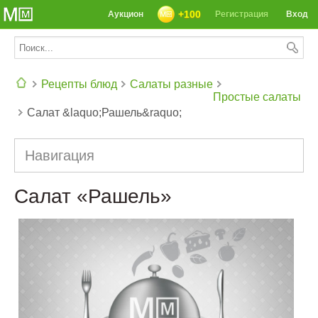
+100
Аукцион
Регистрация
Вход
Рецепты блюд
Салаты разные
Простые салаты
Салат &laquo;Рашель&raquo;
СЕГОДНЯ: 39142 РЕЦЕПТА
Навигация
Салат «Рашель»