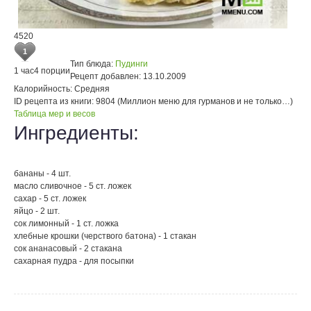
4520
1
Тип блюда:
Пудинги
1 час
4 порции
Рецепт добавлен:
13.10.2009
Калорийность:
Средняя
ID рецепта из книги:
9804 (Миллион меню для гурманов и не только…)
Таблица мер и весов
Ингредиенты:
бананы - 4 шт.
масло сливочное - 5 ст. ложек
сахар - 5 ст. ложек
яйцо - 2 шт.
сок лимонный - 1 ст. ложка
хлебные крошки (черствого батона) - 1 стакан
сок ананасовый - 2 стакана
сахарная пудра - для посыпки