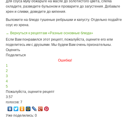
Для соуса муку обжарьте на масле до золотистого цвета, слегка
охладите, разведите бульоном и проварите до загустения. Добавьте
хрен и сливки, доведите до кипения.
Выложите на блюдо тушеные ребрышки и капусту. Отдельно подайте
соус из хрена.
← Вернуться к рецептам «Разные основные блюда»
Если Вам понравился этот рецепт, пожалуйста, оцените его или
поделитесь им с друзьями. Мы будем Вам очень признательны.
Оценить
Поделиться
Ошибка!
1
2
3
4
5
Пожалуйста, оцените рецепт
3.57
голосов: 7
Уже поделились: 0