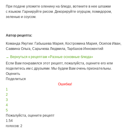
При подаче уложите оленину на блюдо, воткните в нее шпажки
с языком. Гарнируйте рисом. Декорируйте огурцом, помидором,
зеленью и соусом.
Автор рецепта:
Команда Якутии: Габышева Мария, Костромина Мария, Осипов Иван,
Саввина Ольга, Сарычева Людмила, Тарбахов Иннокентий
← Вернуться к рецептам «Разные основные блюда»
Если Вам понравился этот рецепт, пожалуйста, оцените его или
поделитесь им с друзьями. Мы будем Вам очень признательны.
Оценить
Поделиться
Ошибка!
1
2
3
4
5
Пожалуйста, оцените рецепт
1.54
голосов: 2