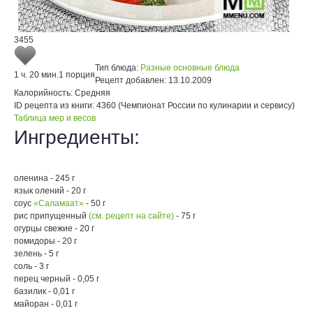
3455
Тип блюда:
Разные основные блюда
1 ч. 20 мин.
1 порция
Рецепт добавлен:
13.10.2009
Калорийность:
Средняя
ID рецепта из книги:
4360 (Чемпионат России по кулинарии и сервису)
Таблица мер и весов
Ингредиенты:
оленина - 245 г
язык олений - 20 г
соус
«Саламаат»
- 50 г
рис припущенный
(см. рецепт на сайте)
- 75 г
огурцы свежие - 20 г
помидоры - 20 г
зелень - 5 г
соль - 3 г
перец черный - 0,05 г
базилик - 0,01 г
майоран - 0,01 г