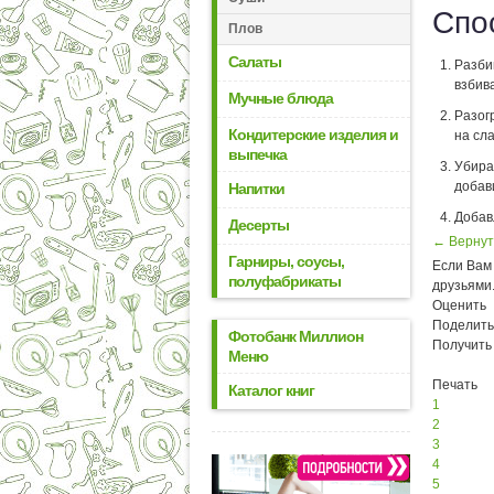
Спо
Плов
Салаты
Разби
взбив
Мучные блюда
Разог
Кондитерские изделия и
на сл
выпечка
Убира
добави
Напитки
Добавл
Десерты
← Вернут
Гарниры, соусы,
Если Вам 
полуфабрикаты
друзьями
Оценить
Поделить
Фотобанк Миллион
Получить
Меню
Печать
Каталог книг
1
2
3
4
5