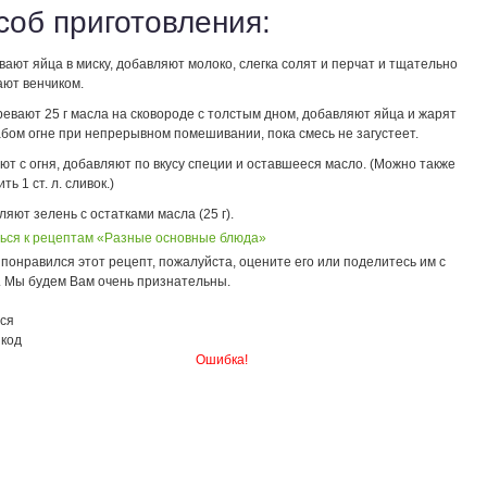
соб приготовления:
вают яйца в миску, добавляют молоко, слегка солят и перчат и тщательно
ают венчиком.
ревают 25 г масла на сковороде с толстым дном, добавляют яйца и жарят
абом огне при непрерывном помешивании, пока смесь не загустеет.
ют с огня, добавляют по вкусу специи и оставшееся масло. (Можно также
ть 1 ст. л. сливок.)
яют зелень с остатками масла (25 г).
ься к рецептам «Разные основные блюда»
понравился этот рецепт, пожалуйста, оцените его или поделитесь им с
. Мы будем Вам очень признательны.
ся
 код
Ошибка!