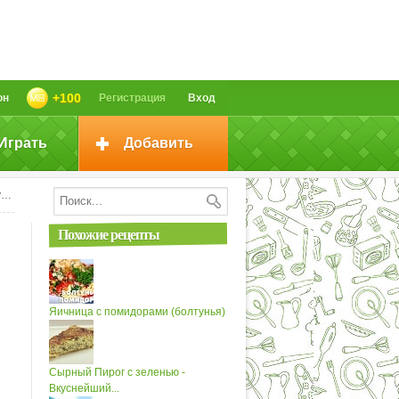
+100
он
Регистрация
Вход
Играть
Добавить
ю
Похожие рецепты
Яичница с помидорами (болтунья)
Сырный Пирог с зеленью -
Вкуснейший...