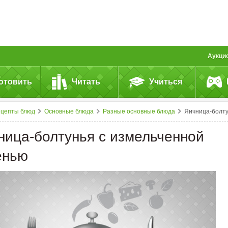
Аукци
отовить
Читать
Учиться
ецепты блюд
Основные блюда
Разные основные блюда
Яичница-болтунья с&nbsp;измельченной зелень
ница-болтунья с измельченной
енью