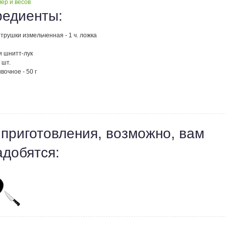
ер и весов
редиенты:
трушки измельченная - 1 ч. ложка
и шнитт-лук
 шт.
вочное - 50 г
 приготовления, возможно, вам
адобятся: