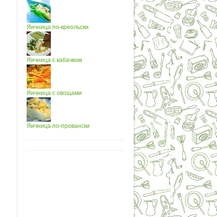
Яичница по-креольски
Яичница с кабачком
Яичница с овощами
Яичница по-провански