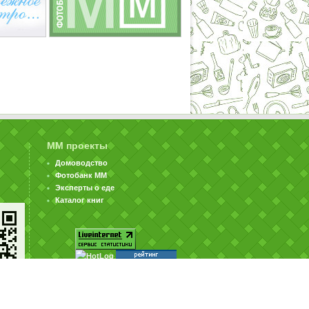
ММ проекты
Домоводство
Фотобанк ММ
Эксперты о еде
Каталог книг
© ООО «Издательство «Миллион Меню» 2002