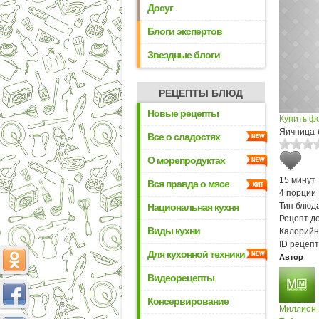
Досуг
Блоги экспертов
Звездные блоги
РЕЦЕПТЫ БЛЮД
Новые рецепты
Купить ф
Яичница-
Все о сладостях
О морепродуктах
15 минут
Вся правда о мясе
4 порции
Тип блюда
Национальная кухня
Рецепт д
Виды кухни
Калорийн
ID рецепт
Для кухонной техники
Автор
Видеорецепты
Консервирование
Миллион