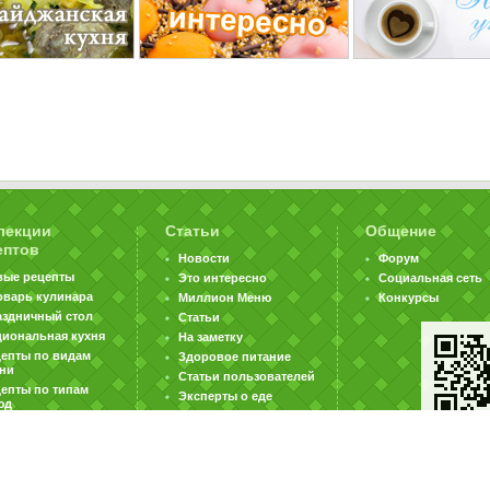
лекции
Статьи
Общение
ептов
Новости
Форум
вые рецепты
Это интересно
Социальная сеть
оварь кулинара
Миллион Меню
Конкурсы
аздничный стол
Статьи
циональная кухня
На заметку
цепты по видам
Здоровое питание
хни
Статьи пользователей
епты по типам
Эксперты о еде
юд
|
|
|
ратная связь
Карта сайта
Реклама на сайте
Вакансии