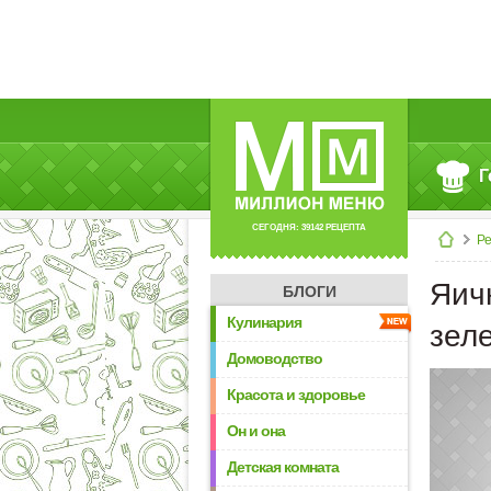
Г
СЕГОДНЯ: 39142 РЕЦЕПТА
Р
Яич
БЛОГИ
Кулинария
зел
Домоводство
Красота и здоровье
Он и она
Детская комната