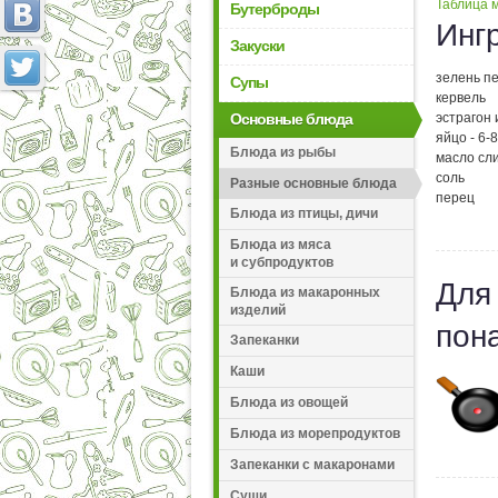
Таблица м
Бутерброды
Инг
Закуски
зелень пе
Супы
кервель
Основные блюда
эстрагон 
яйцо - 6-8
Блюда из рыбы
масло сли
соль
Разные основные блюда
перец
Блюда из птицы, дичи
Блюда из мяса
и субпродуктов
Для
Блюда из макаронных
изделий
пон
Запеканки
Каши
Блюда из овощей
Блюда из морепродуктов
Запеканки с макаронами
Суши