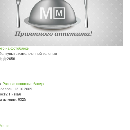
ото на фотобанке
болтунья с измельченной зеленью
2658
:
Разные основные блюда
обавлен:
13.10.2009
ость:
Низкая
а из книги:
6325
 Меню