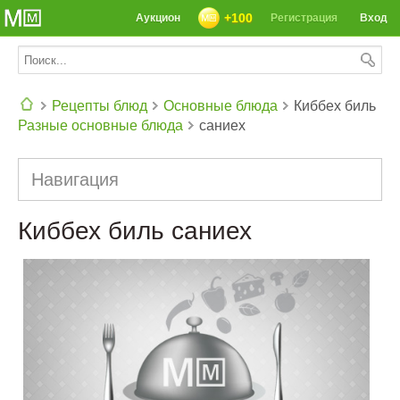
+100
Аукцион
Регистрация
Вход
Рецепты блюд
Основные блюда
Киббех биль
Разные основные блюда
саниех
СЕГОДНЯ: 39142 РЕЦЕПТА
Навигация
Киббех биль саниех