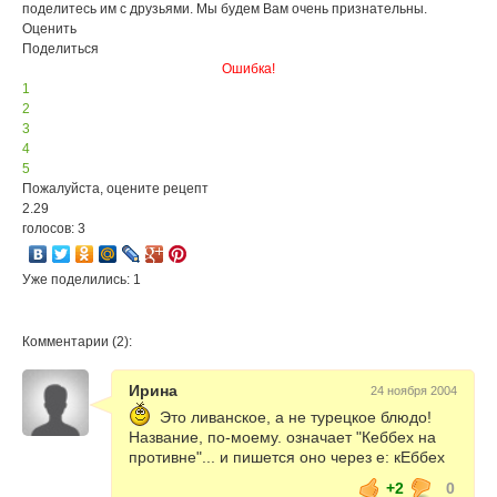
поделитесь им с друзьями. Мы будем Вам очень признательны.
Оценить
Поделиться
Ошибка!
1
2
3
4
5
Пожалуйста, оцените рецепт
2.29
голосов: 3
Уже поделились: 1
Комментарии (2):
Ирина
24 ноября 2004
Это ливанское, а не турецкое блюдо!
Название, по-моему. означает "Кеббех на
противне"... и пишется оно через е: кЕббех
+2
0