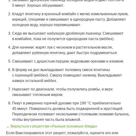
Заливают дробленую пшеницу холодной водой и дают постоять
5 минут. Хорошо обсушивают.
Кладут ягнятину в кухонный комбайн с мелко измельченным луком,
корицей, специями и смешивают в однородную пасту. Добавляют
холодную воду, хорошо перемешивают.
Сюда же высыпают набухшую дробленую пшеницу. Смешивают
в комбайне, пока не получится однородная паста (киббех).
Для начинки: жарят лук с чесноком в растительном масле,
добавляют рубленую ягнятину, дают быстро подрумяниться.
Смешивают с душистым перцем, кедровыми орехами и изюмом.
В форму на дно выкладывают половину смеси ягнятины
с пшеницей (киббех). Сверху помещают начинку. Выкладывают
наверх остальной киббех.
Нарезают по диагонали, чтобы получились ромбы, и верх
смазывают топленым жиром.
Пекут в умеренно горячей духовке при 190 °С приблизительно
45 минут. Поверхность должна быть поджаренной и хрустящей.
Периодически поливают несколькими столовыми ложками бульона,
чтобы внутренняя часть была влажной.
← Вернуться к рецептам «Разные основные блюда»
Если Вам понравился этот рецепт, пожалуйста, оцените его или