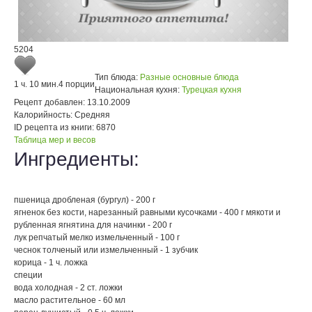
5204
Тип блюда:
Разные основные блюда
1 ч. 10 мин.
4 порции
Национальная кухня:
Турецкая кухня
Рецепт добавлен:
13.10.2009
Калорийность:
Средняя
ID рецепта из книги:
6870
Таблица мер и весов
Ингредиенты:
пшеница дробленая (бургул) - 200 г
ягненок без кости, нарезанный равными кусочками - 400 г мякоти и
рубленная ягнятина для начинки - 200 г
лук репчатый мелко измельченный - 100 г
чеснок толченый или измельченный - 1 зубчик
корица - 1 ч. ложка
специи
вода холодная - 2 ст. ложки
масло растительное - 60 мл