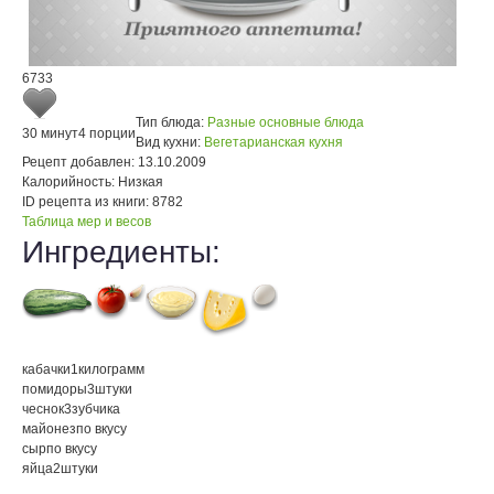
6733
Тип блюда:
Разные основные блюда
30 минут
4 порции
Вид кухни:
Вегетарианская кухня
Рецепт добавлен:
13.10.2009
Калорийность:
Низкая
ID рецепта из книги:
8782
Таблица мер и весов
Ингредиенты:
кабачки
1
килограмм
помидоры
3
штуки
чеснок
3
зубчика
майонез
по вкусу
сыр
по вкусу
яйца
2
штуки