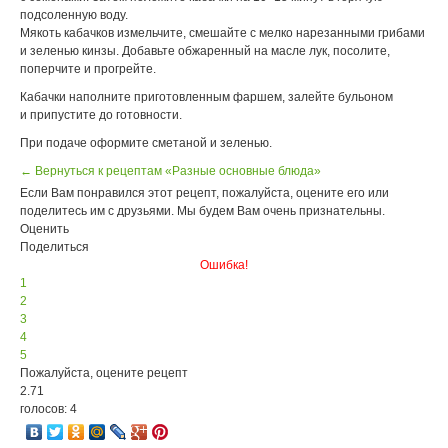
подсоленную воду.
Мякоть кабачков измельчите, смешайте с мелко нарезанными грибами
и зеленью кинзы. Добавьте обжаренный на масле лук, посолите,
поперчите и прогрейте.
Кабачки наполните приготовленным фаршем, залейте бульоном
и припустите до готовности.
При подаче оформите сметаной и зеленью.
← Вернуться к рецептам «Разные основные блюда»
Если Вам понравился этот рецепт, пожалуйста, оцените его или
поделитесь им с друзьями. Мы будем Вам очень признательны.
Оценить
Поделиться
Ошибка!
1
2
3
4
5
Пожалуйста, оцените рецепт
2.71
голосов: 4