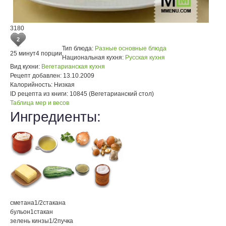
3180
2
Тип блюда:
Разные основные блюда
25 минут
4 порции
Национальная кухня:
Русская кухня
Вид кухни:
Вегетарианская кухня
Рецепт добавлен:
13.10.2009
Калорийность:
Низкая
ID рецепта из книги:
10845 (Вегетарианский стол)
Таблица мер и весов
Ингредиенты:
сметана
1/2
стакана
бульон
1
стакан
зелень кинзы
1/2
пучка