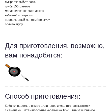
лук репчатый
2
головки
грибы
150
граммов
масло сливочное
5
ст. ложек
кабачки
1
килограмм
перец черный молотый
по вкусу
соль
по вкусу
Для приготовления, возможно,
вам понадобятся:
Способ приготовления:
Кабачки нарежьте в виде цилиндров и удалите часть мякоти
с семенами. Затем положите кабачки на 10–15 минут в горячую