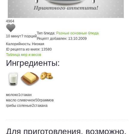
4964
Тип блюда:
Разные основные блюда
10 минут
? порций
Рецепт добавлен:
13.10.2009
Калорийность:
Низкая
ID рецепта из книги:
13580
Таблица мер и весов
Ингредиенты:
молоко
1
стакан
масло сливочное
50
граммов
грибы соленые
2
стакана
Для приготовления, возможно,