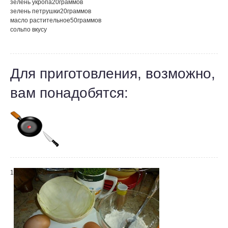
зелень укропа
20
граммов
зелень петрушки
20
граммов
масло растительное
50
граммов
соль
по вкусу
Для приготовления, возможно,
вам понадобятся:
1