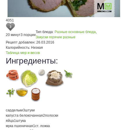
4051
3
Тип блюда:
Разные основные блюда
,
20 минут
3 порции
Закуски горячие разные
Рецепт добавлен:
26.03.2016
Калорийность:
Низкая
Таблица мер и весов
Ингредиенты:
сардельки
3
штуки
капуста белокочанная
2
полоски
яйца
1
штука
мука пшеничная
1
ст. ложка