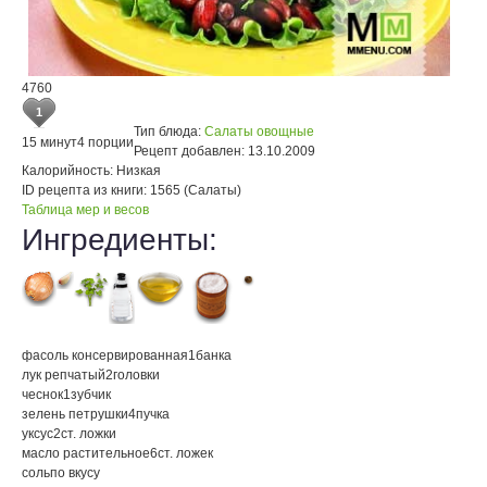
4760
1
Тип блюда:
Салаты овощные
15 минут
4 порции
Рецепт добавлен:
13.10.2009
Калорийность:
Низкая
ID рецепта из книги:
1565 (Салаты)
Таблица мер и весов
Ингредиенты:
фасоль консервированная
1
банка
лук репчатый
2
головки
чеснок
1
зубчик
зелень петрушки
4
пучка
уксус
2
ст. ложки
масло растительное
6
ст. ложек
соль
по вкусу