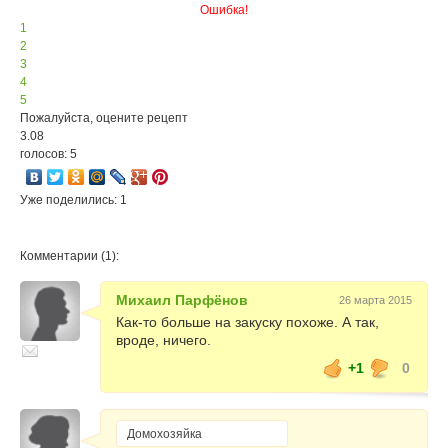
Ошибка!
1
2
3
4
5
Пожалуйста, оцените рецепт
3.08
голосов: 5
Уже поделились: 1
Комментарии (1):
Михаил Парфёнов
26 марта 2015
Как-то больше на закуску похоже. А так,
вроде, ничего.
+1
0