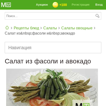
+100
Аукцион
Регистрация
Вход
Рецепты блюд
Салаты
Салаты овощные
Салат из&nbsp;фасоли и&nbsp;авокадо
СЕГОДНЯ: 39142 РЕЦЕПТА
Навигация
Салат из фасоли и авокадо