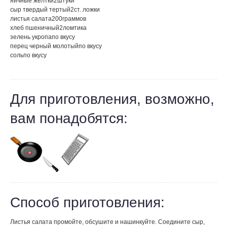
яичные желтки
2
штуки
сыр твердый тертый
2
ст. ложки
листья салата
200
граммов
хлеб пшеничный
2
ломтика
зелень укропа
по вкусу
перец черный молотый
по вкусу
соль
по вкусу
Для приготовления, возможно,
вам понадобятся:
Способ приготовления:
Листья салата промойте, обсушите и нашинкуйте. Соедините сыр,