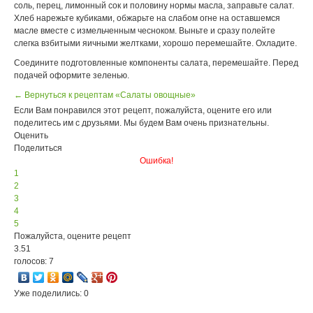
соль, перец, лимонный сок и половину нормы масла, заправьте салат.
Хлеб нарежьте кубиками, обжарьте на слабом огне на оставшемся
масле вместе с измельченным чесноком. Выньте и сразу полейте
слегка взбитыми яичными желтками, хорошо перемешайте. Охладите.
Соедините подготовленные компоненты салата, перемешайте. Перед
подачей оформите зеленью.
← Вернуться к рецептам «Салаты овощные»
Если Вам понравился этот рецепт, пожалуйста, оцените его или
поделитесь им с друзьями. Мы будем Вам очень признательны.
Оценить
Поделиться
Ошибка!
1
2
3
4
5
Пожалуйста, оцените рецепт
3.51
голосов: 7
Уже поделились: 0