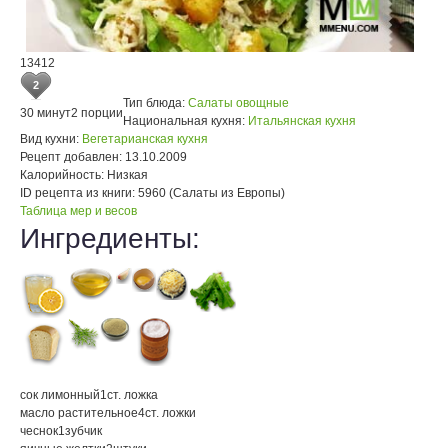
13412
2
Тип блюда:
Салаты овощные
30 минут
2 порции
Национальная кухня:
Итальянская кухня
Вид кухни:
Вегетарианская кухня
Рецепт добавлен:
13.10.2009
Калорийность:
Низкая
ID рецепта из книги:
5960 (Салаты из Европы)
Таблица мер и весов
Ингредиенты:
сок лимонный
1
ст. ложка
масло растительное
4
ст. ложки
чеснок
1
зубчик