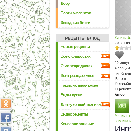
Досуг
Блоги экспертов
Звездные блоги
Купить ф
РЕЦЕПТЫ БЛЮД
Салат из
Новые рецепты
Все о сладостях
10 минут
О морепродуктах
4 порции
Тип блюда
Вся правда о мясе
Рецепт д
Калорийн
Национальная кухня
ID рецепт
Виды кухни
Автор
Для кухонной техники
Видеорецепты
Миллион
Таблица м
Консервирование
Инг