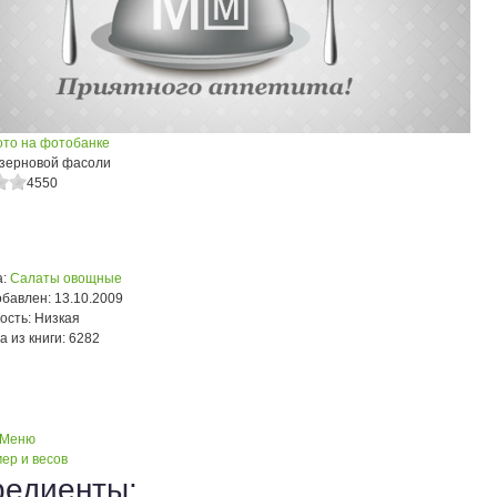
ото на фотобанке
 зерновой фасоли
4550
:
Салаты овощные
обавлен:
13.10.2009
ость:
Низкая
а из книги:
6282
 Меню
ер и весов
редиенты: