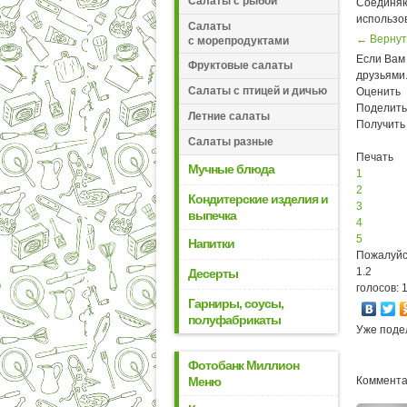
Салаты с рыбой
Соединяю
использов
Салаты
← Вернут
с морепродуктами
Если Вам 
Фруктовые салаты
друзьями
Салаты с птицей и дичью
Оценить
Поделить
Летние салаты
Получить
Салаты разные
Печать
Мучные блюда
1
2
Кондитерские изделия и
3
выпечка
4
5
Напитки
Пожалуйс
1.2
Десерты
голосов: 
Гарниры, соусы,
полуфабрикаты
Уже поде
Фотобанк Миллион
Меню
Коммента