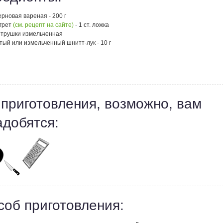
рновая вареная - 200 г
егрет
(см. рецепт на сайте)
- 1 ст. ложка
етрушки измельченная
тый или измельченный шнитт-лук - 10 г
 приготовления, возможно, вам
адобятся:
соб приготовления: