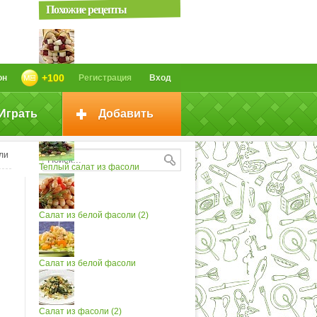
Похожие рецепты
Салат из фасоли
+100
он
Регистрация
Вход
Играть
Добавить
Салат из тунца и фасоли
ли
Теплый салат из фасоли
Салат из белой фасоли (2)
Салат из белой фасоли
Салат из фасоли (2)