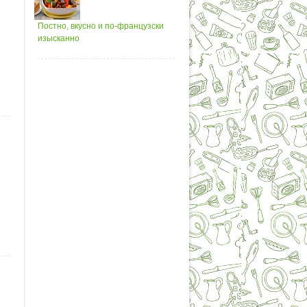
Постно, вкусно и по-французски
изысканно