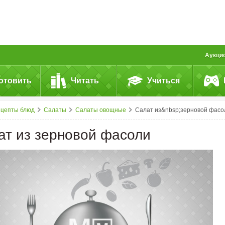
Аукци
отовить
Читать
Учиться
ецепты блюд
Салаты
Салаты овощные
Салат из&nbsp;зерновой фасо
ат из зерновой фасоли