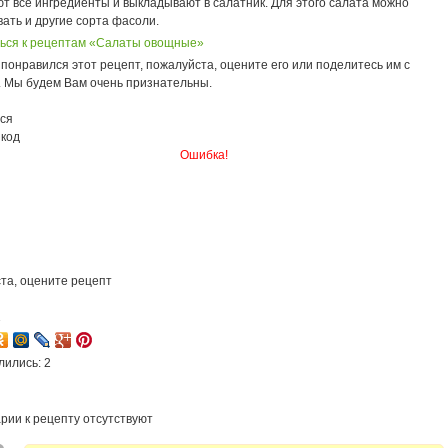
т все ингредиенты и выкладывают в салатник. Для этого салата можно
ать и другие сорта фасоли.
ься к рецептам «Салаты овощные»
понравился этот рецепт, пожалуйста, оцените его или поделитесь им с
. Мы будем Вам очень признательны.
ся
 код
Ошибка!
та, оцените рецепт
1
лились: 2
рии к рецепту отсутствуют