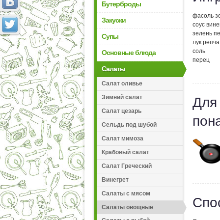
Бутерброды
фасоль зе
Закуски
соус вин
зелень п
Супы
лук репча
соль
Основные блюда
перец
Салаты
Салат оливье
Зимний салат
Для
Салат цезарь
пон
Сельдь под шубой
Салат мимоза
Крабовый салат
Салат Греческий
Винегрет
Салаты с мясом
Спо
Салаты овощные