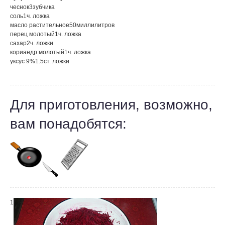
чеснок
3
зубчика
соль
1
ч. ложка
масло растительное
50
миллилитров
перец молотый
1
ч. ложка
сахар
2
ч. ложки
кориандр молотый
1
ч. ложка
уксус 9%
1.5
ст. ложки
Для приготовления, возможно,
вам понадобятся:
1