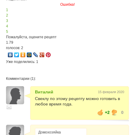
Ошибка!
1
2
3
4
5
Пожалуйста, оцените рецепт
1.79
голосов: 2
Уже поделились: 1
Комментарии (1):
Виталий
15 февраля 2020
Свеклу по этому рецепту можно готовить в
любое время года.
+2
0