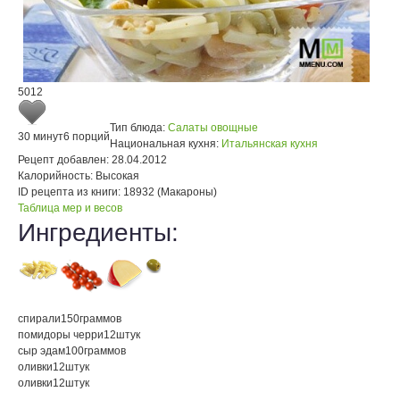
5012
Тип блюда:
Салаты овощные
30 минут
6 порций
Национальная кухня:
Итальянская кухня
Рецепт добавлен:
28.04.2012
Калорийность:
Высокая
ID рецепта из книги:
18932 (Макароны)
Таблица мер и весов
Ингредиенты:
спирали
150
граммов
помидоры черри
12
штук
сыр эдам
100
граммов
оливки
12
штук
оливки
12
штук