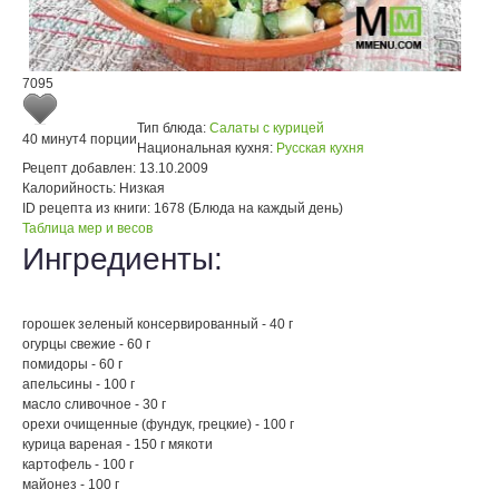
7095
Тип блюда:
Салаты с курицей
40 минут
4 порции
Национальная кухня:
Русская кухня
Рецепт добавлен:
13.10.2009
Калорийность:
Низкая
ID рецепта из книги:
1678 (Блюда на каждый день)
Таблица мер и весов
Ингредиенты:
горошек зеленый консервированный - 40 г
огурцы свежие - 60 г
помидоры - 60 г
апельсины - 100 г
масло сливочное - 30 г
орехи очищенные (фундук, грецкие) - 100 г
курица вареная - 150 г мякоти
картофель - 100 г
майонез - 100 г