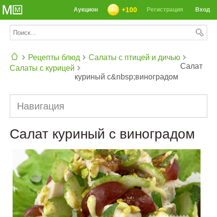
+100
Аукцион
Регистрация
Вход
Рецепты блюд
Салаты с птицей и дичью
Салат
Салаты с курицей
куриный с&nbsp;виноградом
СЕГОДНЯ: 39142 РЕЦЕПТА
Навигация
Салат куриный с виноградом