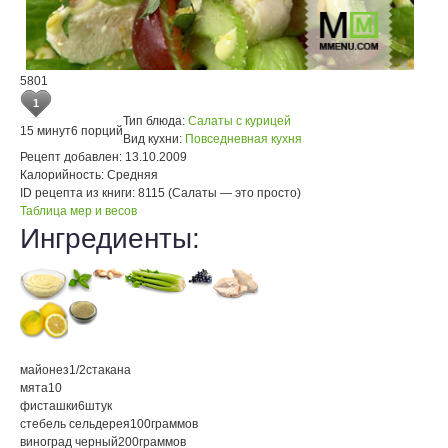
5801
1
Тип блюда:
Салаты с курицей
15 минут
6 порций
Вид кухни:
Повседневная кухня
Рецепт добавлен:
13.10.2009
Калорийность:
Средняя
ID рецепта из книги:
8115 (Салаты — это просто)
Таблица мер и весов
Ингредиенты:
майонез
1/2
стакана
мята
10
фисташки
6
штук
стебель сельдерея
100
граммов
виноград черный
200
граммов