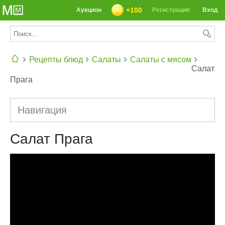
+100
Аукцион
Регистрация
Вход
Рецепты блюд
Салаты
Салаты с мясом
Салат
Прага
СЕГОДНЯ: 39142 РЕЦЕПТА
Навигация
Салат Прага