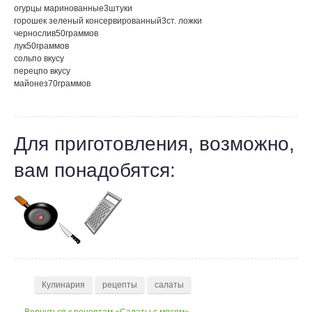
огурцы маринованные
3
штуки
горошек зеленый консервированный
3
ст. ложки
чернослив
50
граммов
лук
50
граммов
соль
по вкусу
перец
по вкусу
майонез
70
граммов
Для приготовления, возможно,
вам понадобятся:
Кулинария
рецепты
салаты