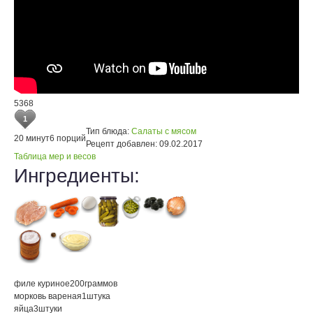
5368
1
Тип блюда:
Салаты с мясом
20 минут
6 порций
Рецепт добавлен:
09.02.2017
Таблица мер и весов
Ингредиенты:
филе куриное
200
граммов
морковь вареная
1
штука
яйца
3
штуки