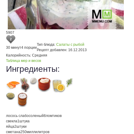
5907
2
Тип блюда:
Салаты с рыбой
30 минут
4 порции
Рецепт добавлен:
16.12.2013
Калорийность:
Средняя
Таблица мер и весов
Ингредиенты:
лосось слабосоленый
8
ломтиков
свекла
1
штука
яйца
2
штуки
сметана
250
миллилитров