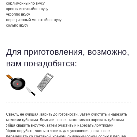
сок лимонный
по вкусу
хрен сливочный
по вкусу
укроп
по вкусу
перец черный молотый
по вкусу
соль
по вкусу
Для приготовления, возможно,
вам понадобятся:
Свеклу, не очищая, варить до готовности. Затем очистить и нарезать
мелкими кубиками. Ломтики лосося также мелко нарезать кубиками.
Яйца сварить вкрутую, затем очистить и нарезать ломтиками.
Укроп порубить, часть отложить для украшения, остальное
перемешать со сметаной, хреном, лимонным соком, солью и перцем.