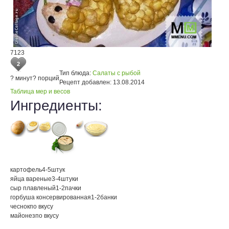
7123
2
Тип блюда:
Салаты с рыбой
? минут
? порций
Рецепт добавлен:
13.08.2014
Таблица мер и весов
Ингредиенты:
картофель
4-5
штук
яйца вареные
3-4
штуки
сыр плавленый
1-2
пачки
горбуша консервированная
1-2
банки
чеснок
по вкусу
майонез
по вкусу