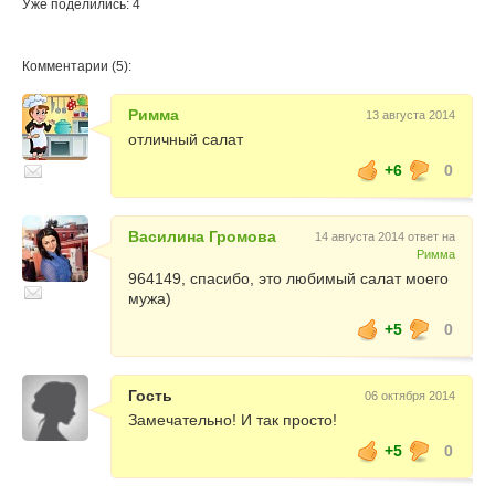
Уже поделились: 4
Комментарии (5):
Римма
13 августа 2014
отличный салат
+6
0
Василина Громова
14 августа 2014 ответ на
Римма
964149, спасибо, это любимый салат моего
мужа)
+5
0
Гость
06 октября 2014
Замечательно! И так просто!
+5
0