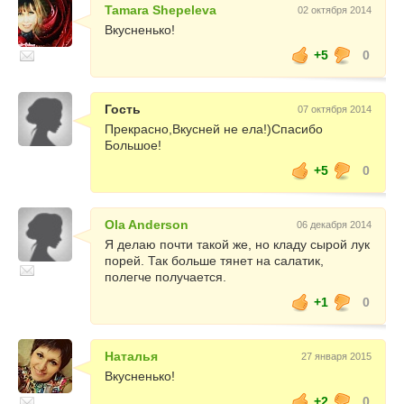
Tamara Shepeleva
02 октября 2014
Вкусненько!
+5
0
Гость
07 октября 2014
Прекрасно,Вкусней не ела!)Спасибо
Большое!
+5
0
Ola Anderson
06 декабря 2014
Я делаю почти такой же, но кладу сырой лук
порей. Так больше тянет на салатик,
полегче получается.
+1
0
Наталья
27 января 2015
Вкусненько!
+2
0