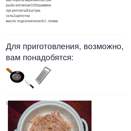
картофель вареный
3
штуки
рыба копченая
150
граммов
лук репчатый
1
штука
соль
1
щепотка
масло подсолнечное
4
ст. ложки
Для приготовления, возможно,
вам понадобятся:
1