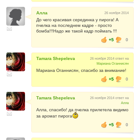
Алла
26 ноября 2014
До чего красивая серединка у пирога! А
пчелка на последнем кадре - просто
бомба!!!Надо же такой кадр поймать !!!
+5
0
Tamara Shepeleva
26 ноября 2014 ответ на
Мариана Оганнисян
Мариана Оганнисян, спасибо за внимание!
+5
0
Tamara Shepeleva
26 ноября 2014 ответ на
Алла
Алла, спасибо! да пчелка прилетела видимо
за аромат пирога
+5
0