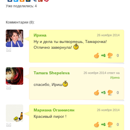
Уже поделились: 4
Комментарии (8):
Ирина
26 ноября 2014
Ну и дела ты вытворяешь, Тамарочка!
Отлично завернула!
+6
0
Tamara Shepeleva
26 ноября 2014 ответ на
Ирина
спасибо, Ириш
+5
0
Мариана Оганнисян
26 ноября 2014
Красивый пирог !
+6
0