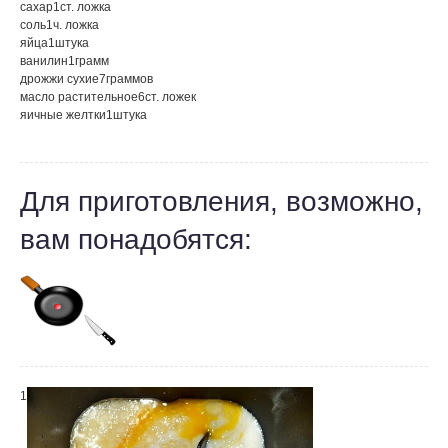
сахар
1
ст. ложка
соль
1
ч. ложка
яйца
1
штука
ванилин
1
грамм
дрожжи сухие
7
граммов
масло растительное
6
ст. ложек
яичные желтки
1
штука
Для приготовления, возможно,
вам понадобятся:
1