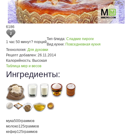
6186
2
Тип блюда:
Сладкие пироги
1 час 50 минут
? порций
Вид кухни:
Повседневная кухня
Технология:
Для духовки
Рецепт добавлен:
26.11.2014
Калорийность:
Высокая
Таблица мер и весов
Ингредиенты:
мука
500
граммов
молоко
125
граммов
кефир
125
граммов