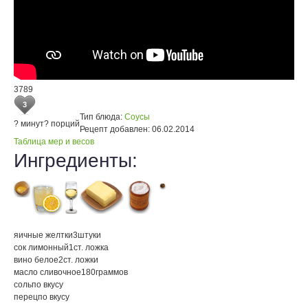
3789
3
Тип блюда:
Соусы
? минут
? порций
Рецепт добавлен:
06.02.2014
Таблица мер и весов
Ингредиенты:
яичные желтки
3
штуки
сок лимонный
1
ст. ложка
вино белое
2
ст. ложки
масло сливочное
180
граммов
соль
по вкусу
перец
по вкусу