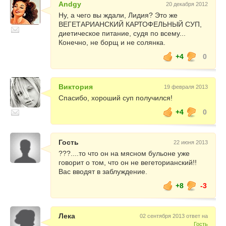
Andgy
20 декабря 2012
Ну, а чего вы ждали, Лидия? Это же
ВЕГЕТАРИАНСКИЙ КАРТОФЕЛЬНЫЙ СУП,
диетическое питание, судя по всему...
Конечно, не борщ и не солянка.
+4
0
Виктория
19 февраля 2013
Спасибо, хороший суп получился!
+4
0
Гость
22 июня 2013
???....то что он на мясном бульоне уже
говорит о том, что он не вегеторианский!!
Вас вводят в заблуждение.
+8
-3
Лека
02 сентября 2013 ответ на
Гость