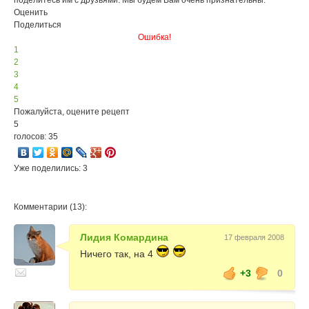
поделитесь им с друзьями. Мы будем Вам очень признательны.
Оценить
Поделиться
Ошибка!
1
2
3
4
5
Пожалуйста, оцените рецепт
5
голосов: 35
Уже поделились: 3
Комментарии (13):
Лидия Комардина
17 февраля 2008
Ничего так, на 4
+3
0