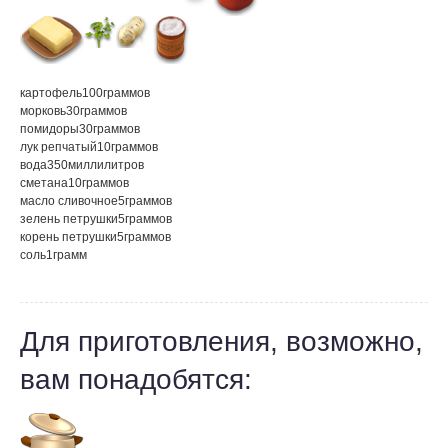
картофель
100
граммов
морковь
30
граммов
помидоры
30
граммов
лук репчатый
10
граммов
вода
350
миллилитров
сметана
10
граммов
масло сливочное
5
граммов
зелень петрушки
5
граммов
корень петрушки
5
граммов
соль
1
грамм
Для приготовления, возможно,
вам понадобятся: