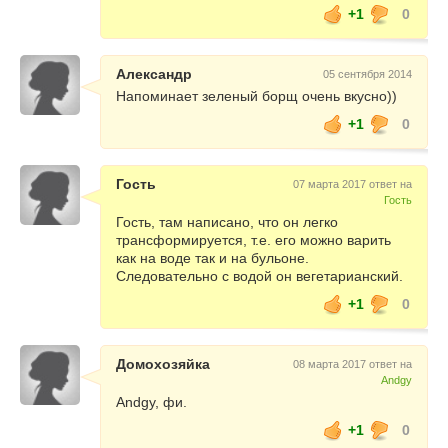
+1
0
Александр
05 сентября 2014
Напоминает зеленый борщ очень вкусно))
+1
0
Гость
07 марта 2017 ответ на
Гость
Гость, там написано, что он легко
трансформируется, т.е. его можно варить
как на воде так и на бульоне.
Следовательно с водой он вегетарианский.
+1
0
Домохозяйка
08 марта 2017 ответ на
Andgy
Andgy, фи.
+1
0