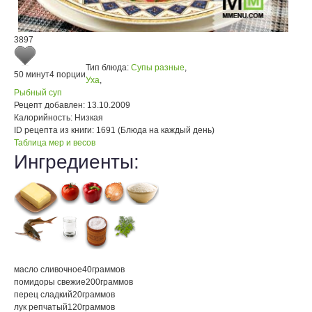
3897
Тип блюда:
Супы разные
,
50 минут
4 порции
Уха
,
Рыбный суп
Рецепт добавлен:
13.10.2009
Калорийность:
Низкая
ID рецепта из книги:
1691 (Блюда на каждый день)
Таблица мер и весов
Ингредиенты:
масло сливочное
40
граммов
помидоры свежие
200
граммов
перец сладкий
20
граммов
лук репчатый
120
граммов