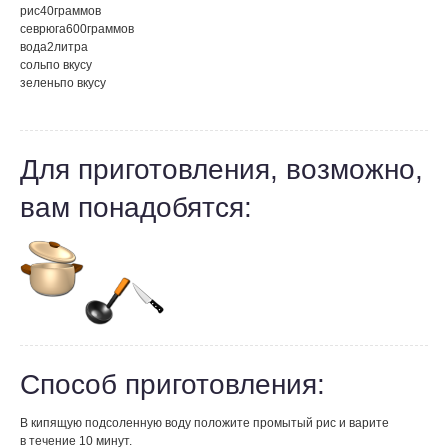
рис
40
граммов
севрюга
600
граммов
вода
2
литра
соль
по вкусу
зелень
по вкусу
Для приготовления, возможно,
вам понадобятся:
Способ приготовления:
В кипящую подсоленную воду положите промытый рис и варите
в течение 10 минут.