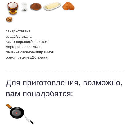
сахар
2
стакана
вода
1/2
стакана
какао-порошок
5
ст. ложек
маргарин
200
граммов
печенье овсяное
400
граммов
орехи грецкие
1/2
стакана
Для приготовления, возможно,
вам понадобятся: