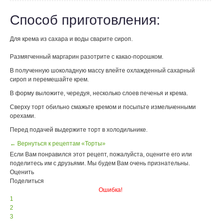
Способ приготовления:
Для крема из сахара и воды сварите сироп.
Размягченный маргарин
разотрите с
какао-порошком.
В полученную шоколадную массу влейте охлажденный сахарный
сироп и перемешайте крем.
В форму выложите, чередуя, несколько слоев печенья и крема.
Сверху торт обильно смажьте кремом и посыпьте измельченными
орехами.
Перед подачей выдержите торт в холодильнике.
← Вернуться к рецептам «Торты»
Если Вам понравился этот рецепт, пожалуйста, оцените его или
поделитесь им с друзьями. Мы будем Вам очень признательны.
Оценить
Поделиться
Ошибка!
1
2
3