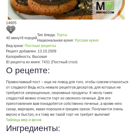
14805
1
Тип блюда:
Торты
40 минут
8 порций
Национальная кухня:
Русская кухня
Вид кухни:
Постные рецепты
Рецепт добавлен:
13.10.2009
Калорийность:
Высокая
ID рецепта из книги:
7431 (Постный стол)
О рецепте:
Православный пост – еще не повод для того, чтобы совсем отказаться
от сладкого! Ведь есть немало рецептов десертов, для которых не
требуются запрещенные, скоромные продукты. К числу таких
сладостей можно отнести торт из овсяного печенья. Для его
приготовления вам понадобятся собственно печенье, а кроме него
сахар, маргарин, какао-порошок и грецкие орехи. Получается очень
вкусно и быстро, и к тому же такой торт не требует выпечки!
Таблица мер и весов
Ингредиенты: