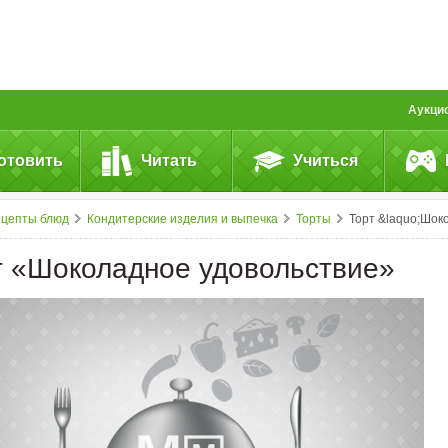
Аукци
отовить
Читать
Учиться
ецепты блюд
Кондитерские изделия и выпечка
Торты
Торт &laquo;Шоколадное удовольствие&raquo
т «Шоколадное удовольствие»