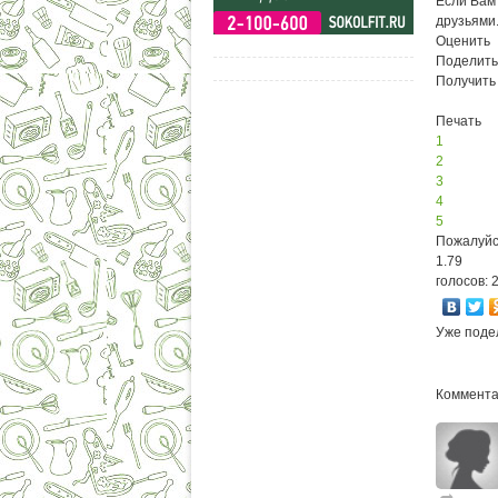
Если Вам 
друзьями
Оценить
Поделить
Получить
Печать
1
2
3
4
5
Пожалуйс
1.79
голосов: 
Уже поде
Коммента