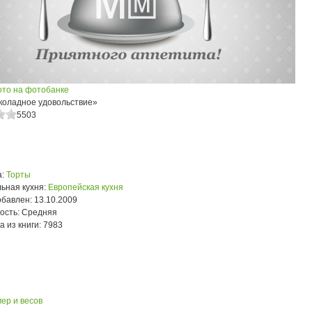
ото на фотобанке
коладное удовольствие»
5503
:
Торты
ьная кухня:
Европейская кухня
обавлен:
13.10.2009
ость:
Средняя
а из книги:
7983
ер и весов