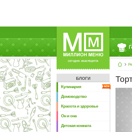
Г
СЕГОДНЯ: 39142 РЕЦЕПТА
Р
Тор
БЛОГИ
Кулинария
Домоводство
Красота и здоровье
Он и она
Детская комната