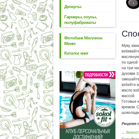
Десерты
Гарниры, соусы,
полуфабрикаты
Спо
Фотобанк Миллион
Меню
Муку, как
взбивайте
Каталог книг
масляную
по одной 
на три ча
духовки 1
смешайте 
взбейте и
масло вз
массой.
Готовые 
кремом. С
шоколадн
Рецепт 
← Вернут