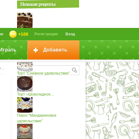
Похожие рецепты
Торт «Шоколадное...
+100
он
Регистрация
Вход
Играть
Добавить
Хлеб "Шоколадное удовольствие"
;
Торт "Снежное удовольствие"
Торт «Шоколадное...
Пирог "Мандариновое
удовольствие"