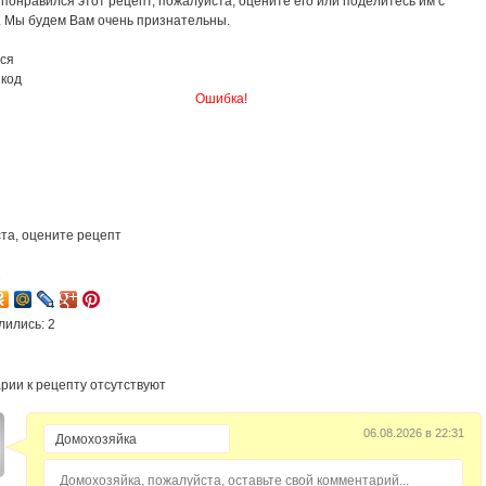
понравился этот рецепт, пожалуйста, оцените его или поделитесь им с
. Мы будем Вам очень признательны.
ся
 код
Ошибка!
та, оцените рецепт
2
лились: 2
рии к рецепту отсутствуют
06.08.2026 в 22:31
Домохозяйка, пожалуйста, оставьте свой комментарий...