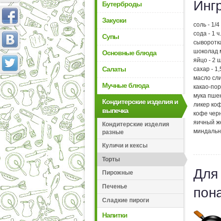
Инг
Бутерброды
Закуски
соль - 1/4
сода - 1 ч
Супы
сыворотка
шоколад м
Основные блюда
яйцо - 2 ш
Салаты
сахар - 1
масло сли
Мучные блюда
какао-пор
мука пшен
Кондитерские изделия и
ликер коф
выпечка
кофе черн
яичный же
Кондитерские изделия
миндальн
разные
Куличи и кексы
Торты
Для
Пирожные
Печенье
пон
Сладкие пироги
Напитки