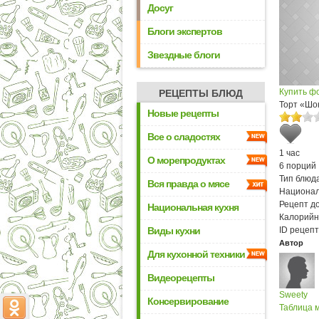
Досуг
Блоги экспертов
Звездные блоги
Купить ф
РЕЦЕПТЫ БЛЮД
Торт «Шо
Новые рецепты
Все о сладостях
1 час
О морепродуктах
6 порций
Тип блюда
Вся правда о мясе
Национал
Рецепт д
Национальная кухня
Калорийн
Виды кухни
ID рецепт
Автор
Для кухонной техники
Видеорецепты
Sweety
Консервирование
Таблица м