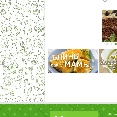
Торт «Шо
Кол