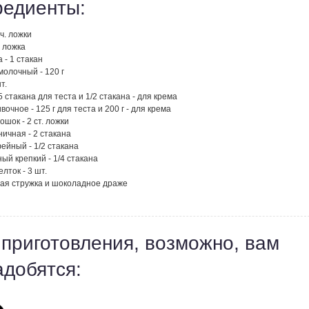
редиенты:
 ч. ложки
. ложка
 - 1 стакан
олочный - 120 г
т.
,5 стакана для теста и 1/2 стакана - для крема
вочное - 125 г для теста и 200 г - для крема
ошок - 2 ст. ложки
ичная - 2 стакана
ейный - 1/2 стакана
ый крепкий - 1/4 стакана
лток - 3 шт.
ая стружка и шоколадное драже
 приготовления, возможно, вам
адобятся: