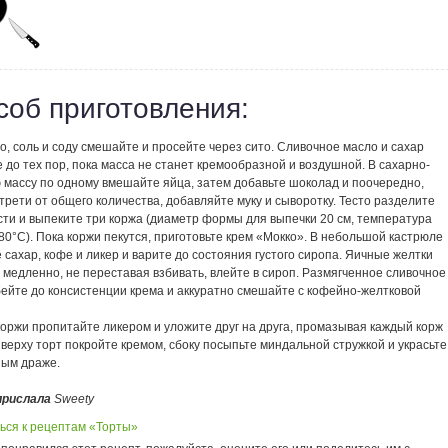
соб приготовления:
ао, соль и соду смешайте и просейте через сито. Сливочное масло и сахар
 до тех пор, пока масса не станет кремообразной и воздушной. В сахарно-
 массу по одному вмешайте яйца, затем добавьте шоколад и поочередно,
трети от общего количества, добавляйте муку и сыворотку. Тесто разделите
сти и выпеките три коржа (диаметр формы для выпечки 20 см, температура
80°С). Пока коржи пекутся, приготовьте крем «Мокко». В небольшой кастрюле
сахар, кофе и ликер и варите до состояния густого сиропа. Яичные желтки
 медленно, не переставая взбивать, влейте в сироп. Размягченное сливочное
бейте до консистенции крема и аккуратно смешайте с кофейно-желтковой
коржи пропитайте ликером и уложите друг на друга, промазывая каждый корж
верху торт покройте кремом, сбоку посыпьте миндальной стружкой и украсьте
ым драже.
прислала
Sweety
ься к рецептам «Торты»