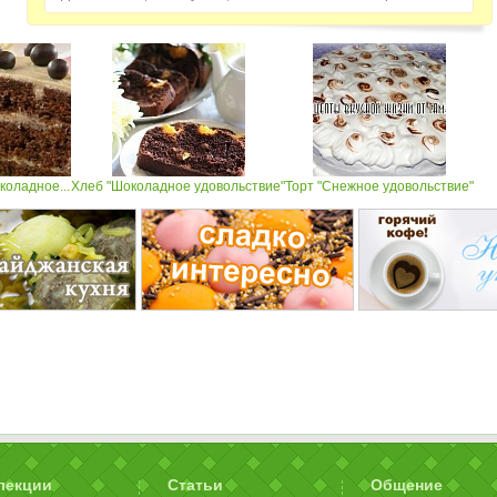
коладное...
Хлеб "Шоколадное удовольствие"
Торт "Снежное удовольствие"
лекции
Статьи
Общение