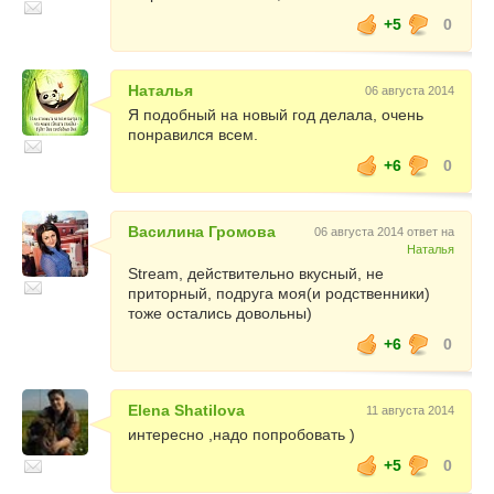
+5
0
Наталья
06 августа 2014
Я подобный на новый год делала, очень
понравился всем.
+6
0
Василина Громова
06 августа 2014 ответ на
Наталья
Stream, действительно вкусный, не
приторный, подруга моя(и родственники)
тоже остались довольны)
+6
0
Elena Shatilova
11 августа 2014
интересно ,надо попробовать )
+5
0