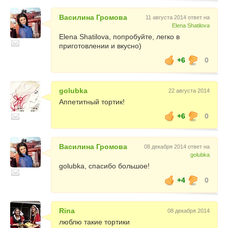
Василина Громова
11 августа 2014 ответ на
Elena Shatilova
Elena Shatilova, попробуйте, легко в
приготовлении и вкусно)
+6
0
golubka
22 августа 2014
Аппетитный тортик!
+6
0
Василина Громова
08 декабря 2014 ответ на
golubka
golubka, спасибо большое!
+4
0
Rina
08 декабря 2014
люблю такие тортики