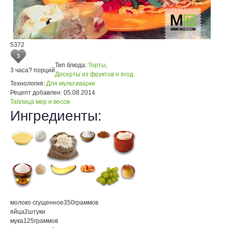
5372
3
Тип блюда:
Торты
,
3 часа
? порций
Десерты из фруктов и ягод
Технология:
Для мультиварки
Рецепт добавлен:
05.08.2014
Таблица мер и весов
Ингредиенты:
молоко сгущенное
350
граммов
яйца
2
штуки
мука
125
граммов