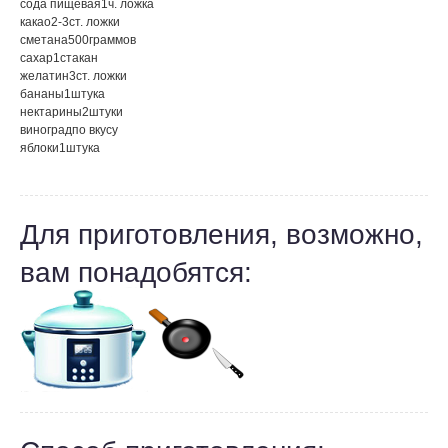
сода пищевая
1
ч. ложка
какао
2-3
ст. ложки
сметана
500
граммов
сахар
1
стакан
желатин
3
ст. ложки
бананы
1
штука
нектарины
2
штуки
виноград
по вкусу
яблоки
1
штука
Для приготовления, возможно,
вам понадобятся: