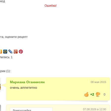
 код
Ошибка!
та, оцените рецепт
3
лились: 1
ии (1):
Мариана Оганнисян
08 мая 2015
очень аппетитно
+2
0
07.08.2026 в 12:00