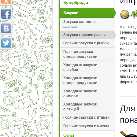
Инг
Бутерброды
Закуски
Закуски холодные
разные
сыр твер
зелень п
Закуски горячие разные
перец сл
Горячие закуски с рыбой
сухари п
масло ра
Горячие закуски
лук репч
с морепродуктами
перец че
Холодные закуски
соль
по вк
с рыбой
тмин
1
ст.
яйца
2
шту
Холодные закуски
фарш гов
с морепродуктами
Холодные закуски
с мясом
Холодные закуски
Для
с птицей
Горячие закуски с птицей
пон
Горячие закуски с мясом
Супы