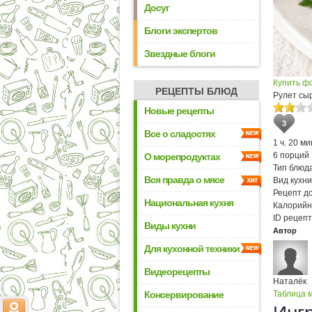
Досуг
Блоги экспертов
Звездные блоги
Купить ф
РЕЦЕПТЫ БЛЮД
Рулет сы
Новые рецепты
3
Все о сладостях
1 ч. 20 ми
6 порций
О морепродуктах
Тип блюда
Вся правда о мясе
Вид кухни
Рецепт д
Национальная кухня
Калорийн
ID рецепт
Виды кухни
Автор
Для кухонной техники
Видеорецепты
Наталёк
Консервирование
Таблица м