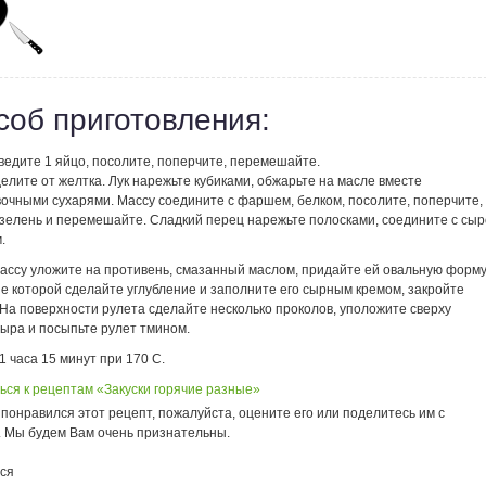
соб приготовления:
ведите 1 яйцо, посолите, поперчите, перемешайте.
елите от желтка. Лук нарежьте кубиками, обжарьте на масле вместе
вочными сухарями. Массу соедините с фаршем, белком, посолите, поперчите,
 зелень и перемешайте. Сладкий перец нарежьте полосками, соедините с сы
.
ассу уложите на противень, смазанный маслом, придайте ей овальную форму
е которой сделайте углубление и заполните его сырным кремом, закройте
На поверхности рулета сделайте несколько проколов, уположите сверху
сыра и посыпьте рулет тмином.
1 часа 15 минут при 170 С.
ься к рецептам «Закуски горячие разные»
понравился этот рецепт, пожалуйста, оцените его или поделитесь им с
. Мы будем Вам очень признательны.
ся