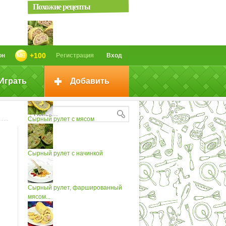
Похожие рецепты
Сырный рулет (2)
+100
он
Регистрация
Вход
Играть
Добавить
Сырный рулет с паштетом
Сырный рулет с мясом
Сырный рулет с начинкой
Сырный рулет, фаршированный
мясом...