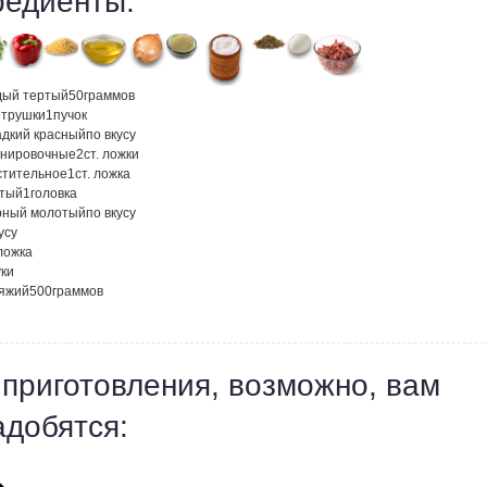
редиенты:
дый тертый
50
граммов
етрушки
1
пучок
адкий красный
по вкусу
анировочные
2
ст. ложки
стительное
1
ст. ложка
атый
1
головка
рный молотый
по вкусу
усу
 ложка
ки
яжий
500
граммов
 приготовления, возможно, вам
адобятся: