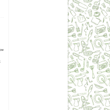
ром
,