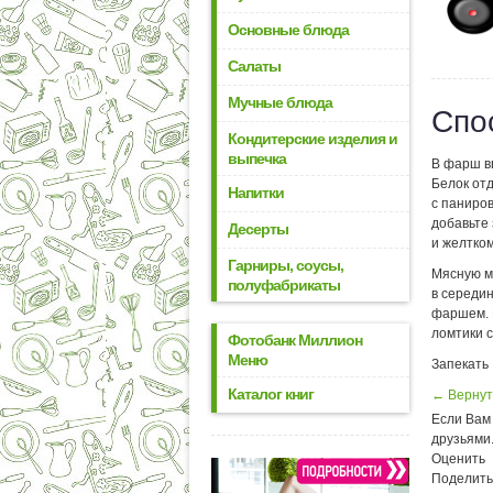
Основные блюда
Салаты
Мучные блюда
Спо
Кондитерские изделия и
выпечка
В фарш в
Белок отд
Напитки
с паниро
добавьте
Десерты
и желтком
Гарниры, соусы,
Мясную м
полуфабрикаты
в середин
фаршем. 
ломтики 
Фотобанк Миллион
Меню
Запекать 
Каталог книг
← Вернут
Если Вам 
друзьями
Оценить
Поделить