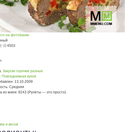
ото на фотобанке
рный
4503
н.
:
Закуски горячие разные
:
Повседневная кухня
обавлен:
13.10.2009
ость:
Средняя
а из книги:
8243 (Рулеты — это просто)
ер и весов