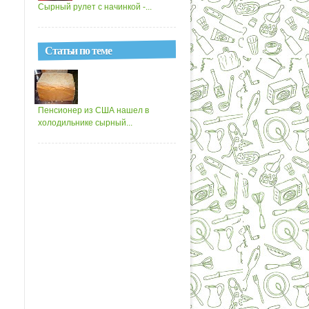
Сырный рулет с начинкой -...
Статьи по теме
Пенсионер из США нашел в
холодильнике сырный...