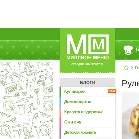
Г
СЕГОДНЯ: 39142 РЕЦЕПТА
Р
Рул
БЛОГИ
Кулинария
Домоводство
Красота и здоровье
Он и она
Детская комната