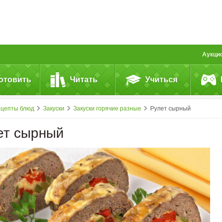
Аукци
отовить
Читать
Учиться
ецепты блюд
Закуски
Закуски горячие разные
Рулет сырный
ет сырный