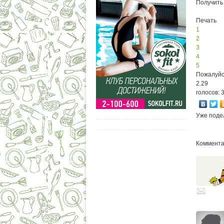
Получить
Печать
1
2
3
4
5
Пожалуйс
2.29
голосов: 
Уже поде
Комментар