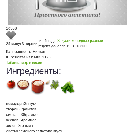
10508
Тип блюда:
Закуски холодные разные
25 минут
3 порции
Рецепт добавлен:
13.10.2009
Калорийность:
Низкая
ID рецепта из книги:
9175
Таблица мер и весов
Ингредиенты:
помидоры
3
штуки
творог
30
граммов
сметана
30
граммов
чеснок
15
граммов
зелень
3
грамма
листья зеленого салата
по вкусу