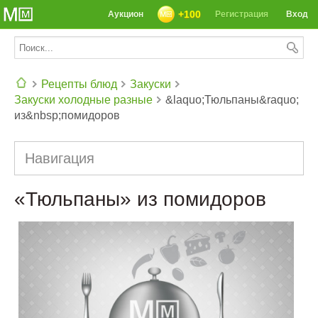
+100
Аукцион
Регистрация
Вход
Рецепты блюд
Закуски
Закуски холодные разные
&laquo;Тюльпаны&raquo;
СЕГОДНЯ: 39142 РЕЦЕПТА
из&nbsp;помидоров
Навигация
«Тюльпаны» из помидоров