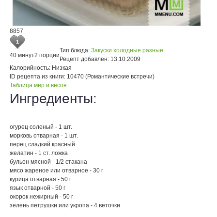
8857
1
Тип блюда:
Закуски холодные разные
40 минут
2 порции
Рецепт добавлен:
13.10.2009
Калорийность:
Низкая
ID рецепта из книги:
10470 (Романтические встречи)
Таблица мер и весов
Ингредиенты:
огурец соленый - 1 шт.
морковь отварная - 1 шт.
перец сладкий красный
желатин - 1 ст. ложка
бульон мясной - 1/2 стакана
мясо жареное или отварное - 30 г
курица отварная - 50 г
язык отварной - 50 г
окорок нежирный - 50 г
зелень петрушки или укропа - 4 веточки