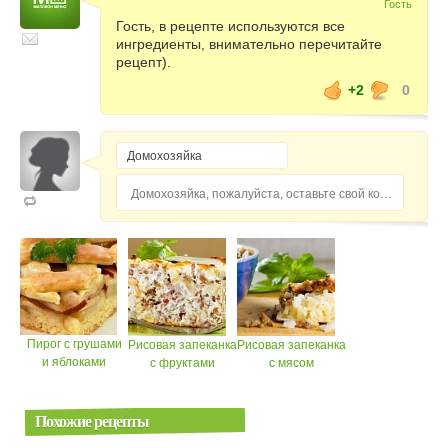
Гость
Гость, в рецепте используются все
ингредиенты, внимательно перечитайте
рецепт).
+2
0
Домохозяйка, пожалуйста, оставьте свой комментарий...
Пирог с грушами
Рисовая запеканка
Рисовая запеканка
и яблоками
с фруктами
с мясом
Похожие рецепты