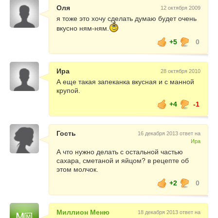
Оля
12 октября 2009
я тоже это хочу сделать думаю будет очень
вкусно ням-ням.
+5
0
Ира
28 октября 2010
А еще такая запеканка вкусная и с манной
крупой.
+4
-1
Гость
16 декабря 2013 ответ на
Ира
А что нужно делать с остальной частью
сахара, сметаной и яйцом? в рецепте об
этом молчок.
+2
0
Миллион Меню
18 декабря 2013 ответ на