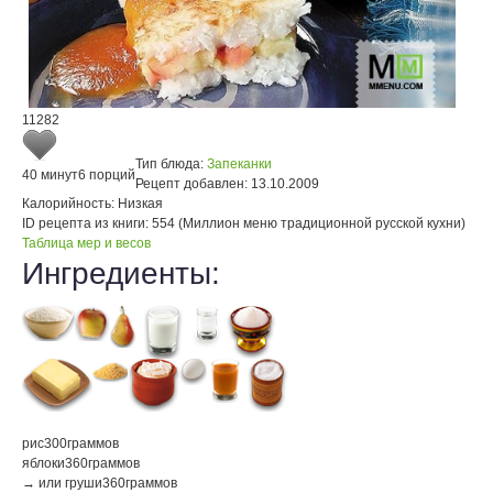
11282
Тип блюда:
Запеканки
40 минут
6 порций
Рецепт добавлен:
13.10.2009
Калорийность:
Низкая
ID рецепта из книги:
554 (Миллион меню традиционной русской кухни)
Таблица мер и весов
Ингредиенты:
рис
300
граммов
яблоки
360
граммов
→ или груши
360
граммов