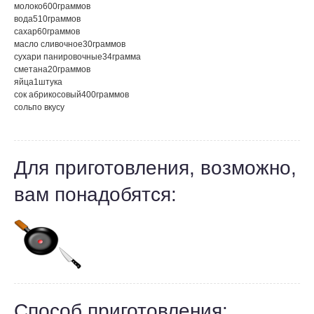
молоко
600
граммов
вода
510
граммов
сахар
60
граммов
масло сливочное
30
граммов
сухари панировочные
34
грамма
сметана
20
граммов
яйца
1
штука
сок абрикосовый
400
граммов
соль
по вкусу
Для приготовления, возможно,
вам понадобятся:
Способ приготовления: