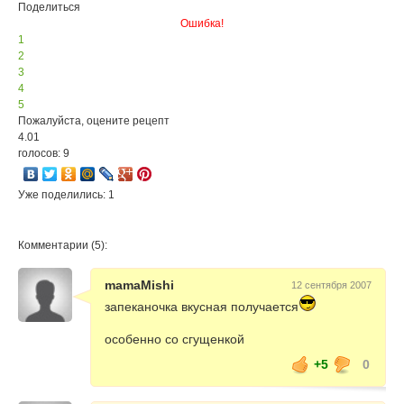
Поделиться
Ошибка!
1
2
3
4
5
Пожалуйста, оцените рецепт
4.01
голосов: 9
Уже поделились: 1
Комментарии (5):
mamaMishi
12 сентября 2007
запеканочка вкусная получается
особенно со сгущенкой
+5
0