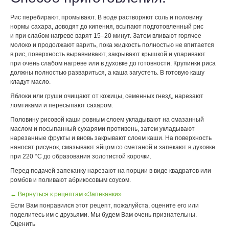
Рис перебирают, промывают. В воде растворяют соль и половину
нормы сахара, доводят до кипения, всыпают подготовленный рис
и при слабом нагреве варят 15–20 минут. Затем вливают горячее
молоко и продолжают варить, пока жидкость полностью не впитается
в рис, поверхность выравнивают, закрывают крышкой и упаривают
при очень слабом нагреве или в духовке до готовности. Крупинки риса
должны полностью развариться, а каша загустеть. В готовую кашу
кладут масло.
Яблоки или груши очищают от кожицы, семенных гнезд, нарезают
ломтиками и пересыпают сахаром.
Половину рисовой каши ровным слоем укладывают на смазанный
маслом и посыпанный сухарями противень, затем укладывают
нарезанные фрукты и вновь закрывают слоем каши. На поверхность
наносят рисунок, смазывают яйцом со сметаной и запекают в духовке
при 220 °С до образования золотистой корочки.
Перед подачей запеканку нарезают на порции в виде квадратов или
ромбов и поливают абрикосовым соусом.
← Вернуться к рецептам «Запеканки»
Если Вам понравился этот рецепт, пожалуйста, оцените его или
поделитесь им с друзьями. Мы будем Вам очень признательны.
Оценить