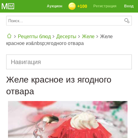
+100
Аукцион
Регистрация
Вход
Рецепты блюд
Десерты
Желе
Желе
красное из&nbsp;ягодного отвара
СЕГОДНЯ: 39142 РЕЦЕПТА
Навигация
Желе красное из ягодного
отвара