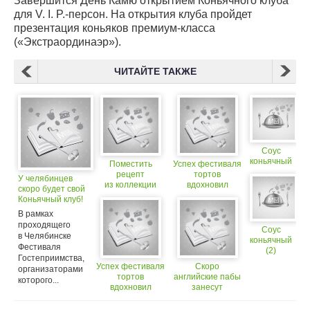
Завершится День Камю открытием Коньячного клуба
для V. I. P.-персон. На открытия клуба пройдет
презентация коньяков премиум-класса
(«Экстраординаэр»).
ЧИТАЙТЕ ТАКЖЕ
Соус
коньячный
Поместить
Успех фестиваля
рецепт
тортов
У челябинцев
из коллекции
вдохновил
скоро будет свой
«Миллион
челябинцев
Коньячный клуб!
меню» в свой
на проведение
В рамках
блог — проще
фестиваля
проходящего
простого!
гостеприимствa
Соус
в Челябинске
коньячный
Фестиваля
(2)
Гостеприимства,
Успех фестиваля
Скоро
организаторами
тортов
английские пабы
которого...
вдохновил
занесут
челябинцев
в «Красную
на проведение
книгу»!