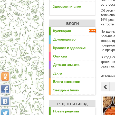
есть сос
Здоровое питание
Об этом 
телекана
16% респ
БЛОГИ
на тосте
Кулинария
По данны
больше е
Домоводство
теперь п
по-преж
Красота и здоровье
не прекр
Он и она
В ходе о
тратитьс
Детская комната
реже пок
Досуг
Источник:
Блоги экспертов
Звездные блоги
РЕЦЕПТЫ БЛЮД
Новые рецепты