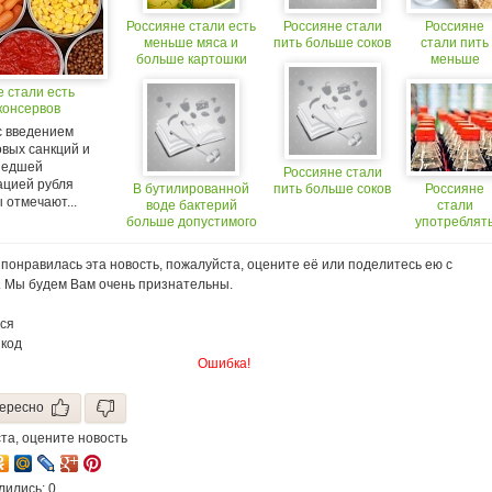
Россияне стали есть
Россияне стали
Россияне
меньше мяса и
пить больше соков
стали пить
больше картошки
меньше
молока и
 стали есть
больше коф
консервов
с введением
овых санкций и
шедшей
Россияне стали
ацией рубля
В бутилированной
пить больше соков
Россияне
 отмечают...
воде бактерий
стали
больше допустимого
употреблят
предела! Вода
больше
из-под
крана
газированны
понравилась эта новость, пожалуйста, оцените её или поделитесь ею с
безопаснее
напитков и
. Мы будем Вам очень признательны.
энергетико
ся
 код
Ошибка!
ересно
та, оцените новость
лились: 0