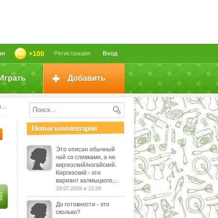
+100
он
Регистрация
Вход
Играть
Добавить
к
Новые комментарии
Это описан обычный
чай со сливками, а не
киргизский/ногайский.
Киргизский - это
вариант калмыцкого,...
29.07.2026 в 12:38
До готовности - это
сколько?