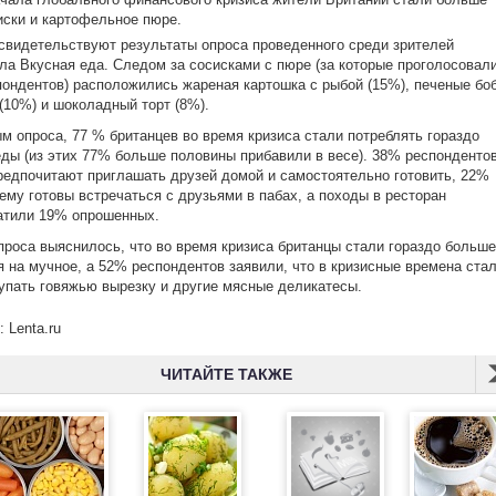
иски и картофельное пюре.
свидетельствуют результаты опроса проведенного среди зрителей
ла Вкусная еда. Следом за сосисками с пюре (за которые проголосовал
ондентов) расположились жареная картошка с рыбой (15%), печеные бо
 (10%) и шоколадный торт (8%).
м опроса, 77 % британцев во время кризиса стали потреблять гораздо
ды (из этих 77% больше половины прибавили в весе). 38% респонденто
редпочитают приглашать друзей домой и самостоятельно готовить, 22%
нему
готовы встречаться с друзьями в пабах, а походы в ресторан
атили 19% опрошенных.
проса выяснилось, что во время кризиса британцы стали гораздо больше
я на мучное, а 52% респондентов заявили, что в кризисные времена ста
упать говяжью вырезку и другие мясные деликатесы.
 Lenta.ru
ЧИТАЙТЕ ТАКЖЕ