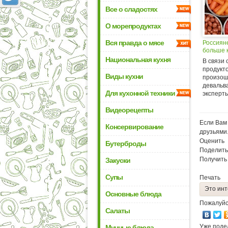
Все о сладостях
О морепродуктах
Вся правда о мясе
Россияне
больше 
Национальная кухня
В связи 
продукт
Виды кухни
произо
девальв
Для кухонной техники
эксперты
Видеорецепты
Если Вам 
Консервирование
друзьями
Оценить
Бутерброды
Поделить
Получить
Закуски
Супы
Печать
Это инт
Основные блюда
Пожалуйс
Салаты
Уже поде
Мучные блюда