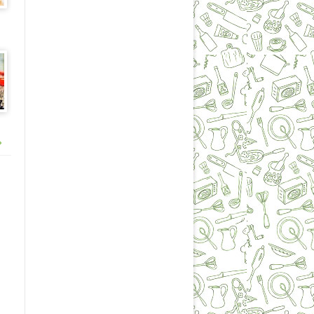
е
ь
х
в