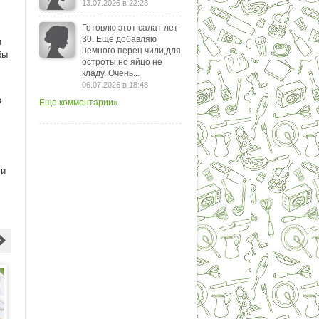
13.07.2026 в 22:23
Готовлю этот салат лет
30. Ещё добавляю
и
немного перец чили,для
бы
остроты,но яйцо не
кладу. Очень...
06.07.2026 в 18:48
в
Еще комментарии»
ли