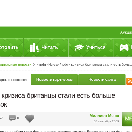
Аукци
отовить
Читать
Учиться
улинарные новости
<nobr>Из-за</nobr> кризиса британцы стали есть больше сосисо
Новости партнеров
Новости сайта
арные новости
кризиса британцы стали есть больше
сок
Миллион Меню
67
0
08 сентября 2009
чала глобального финансового кризиса жители Британии стали больше