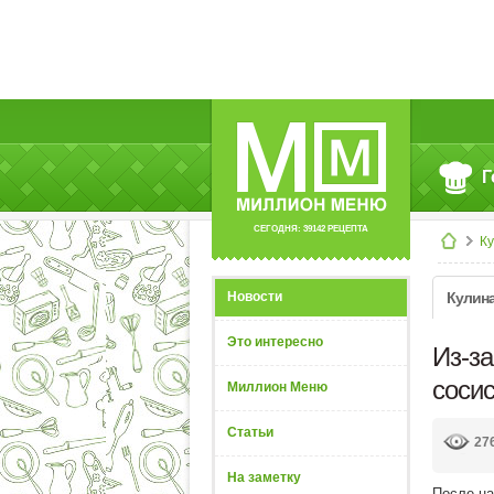
Г
СЕГОДНЯ: 39142 РЕЦЕПТА
К
Новости
Кулин
Это интересно
Из-за
соси
Миллион Меню
Статьи
27
На заметку
После на