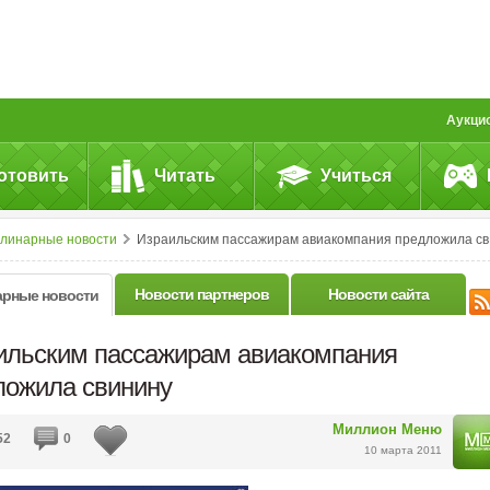
Аукци
отовить
Читать
Учиться
улинарные новости
Израильским пассажирам авиакомпания предложила свинину
Новости партнеров
Новости сайта
арные новости
ильским пассажирам авиакомпания
ложила свинину
Миллион Меню
52
0
10 марта 2011