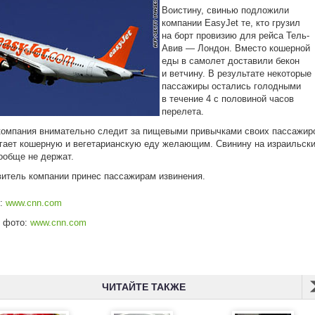
Воистину, свинью подложили
компании EasyJet те, кто грузил
на борт провизию для рейса Тель-
Авив — Лондон. Вместо кошерной
еды в самолет доставили бекон
и ветчину. В результате некоторые
пассажиры остались голодными
в течение 4 с половиной часов
перелета.
омпания внимательно следит за пищевыми привычками своих пассажир
гает кошерную и вегетарианскую еду желающим. Свинину на израильск
ообще не держат.
итель компании принес пассажирам извинения.
к:
www.cnn.com
к фото:
www.cnn.com
ЧИТАЙТЕ ТАКЖЕ