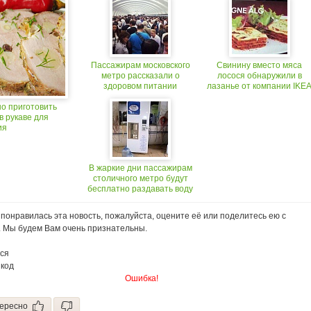
Пассажирам московского
Свинину вместо мяса
метро рассказали о
лосося обнаружили в
здоровом питании
лазанье от компании IKE
но приготовить
в рукаве для
ия
В жаркие дни пассажирам
столичного метро будут
бесплатно раздавать воду
понравилась эта новость, пожалуйста, оцените её или поделитесь ею с
. Мы будем Вам очень признательны.
ся
 код
Ошибка!
ересно