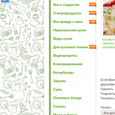
Все о сладостях
О морепродуктах
Вся правда о мясе
Национальная кухня
Виды кухни
Как вкус
свинину 
Для кухонной техники
запекан
Видеорецепты
Консервирование
Бутерброды
Если Вам 
Закуски
друзьями
Супы
Оценить
Поделить
Основные блюда
Получить
Салаты
Печать
Это инт
Мучные блюда