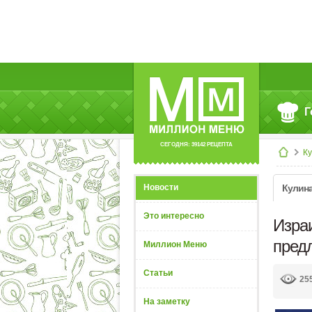
Г
СЕГОДНЯ: 39142 РЕЦЕПТА
К
Новости
Кулин
Это интересно
Изра
пред
Миллион Меню
Статьи
25
На заметку