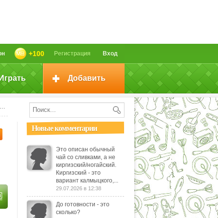
+100
он
Регистрация
Вход
Играть
Добавить
Новые комментарии
Это описан обычный
чай со сливками, а не
киргизский/ногайский.
Киргизский - это
вариант калмыцкого,...
29.07.2026 в 12:38
До готовности - это
сколько?