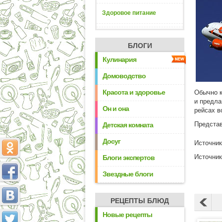
Здоровое питание
БЛОГИ
Кулинария
Домоводство
Красота и здоровье
Обычно к
и предла
Он и она
рейсах в
Представ
Детская комната
Досуг
Источни
Источни
Блоги экспертов
Звездные блоги
РЕЦЕПТЫ БЛЮД
Новые рецепты