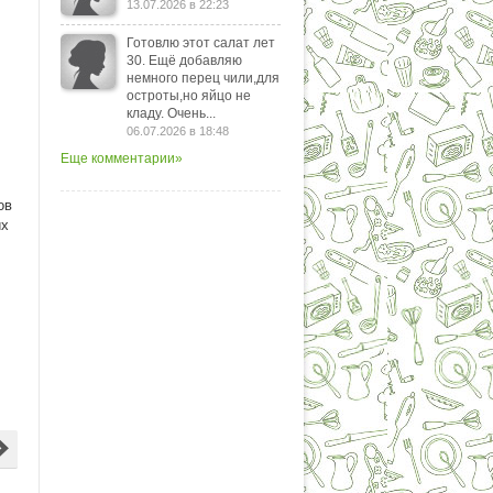
13.07.2026 в 22:23
Готовлю этот салат лет
30. Ещё добавляю
немного перец чили,для
остроты,но яйцо не
кладу. Очень...
06.07.2026 в 18:48
Еще комментарии»
ов
их