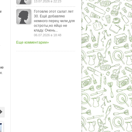
13.07.2026 в 22:23
м
Готовлю этот салат лет
30. Ещё добавляю
немного перец чили,для
остроты,но яйцо не
кладу. Очень...
06.07.2026 в 18:48
Еще комментарии»
у
ие
и.