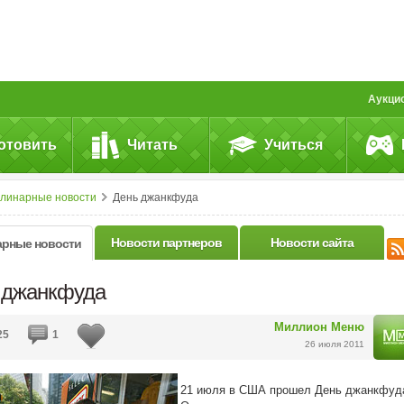
Аукци
отовить
Читать
Учиться
улинарные новости
День джанкфуда
Новости партнеров
Новости сайта
арные новости
 джанкфуда
Миллион Меню
25
1
26 июля 2011
21 июля в США прошел День джанкфуд