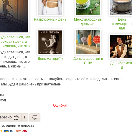
Разгрузочный день
Международный
День
день чая
калмыцкого
чая
 удивляешься, как
роходит день, а
онимаешь, что это
ень, а жизнь.
 удивляешься, как
роходит день, а
День матери)))
День сладостей в
онимаешь, что это
США
День бармен
нь, а жизнь. ...
В
понравилась эта новость, пожалуйста, оцените её или поделитесь ею с
. Мы будем Вам очень признательны.
ся
 код
Ошибка!
ересно
1
та, оцените новость