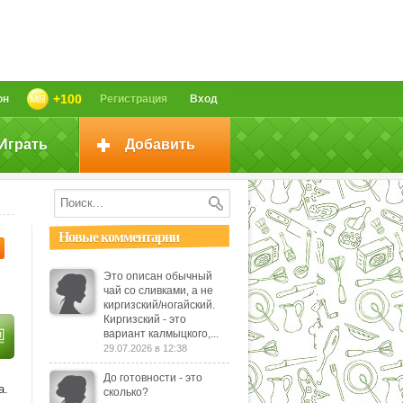
+100
он
Регистрация
Вход
Играть
Добавить
Новые комментарии
Это описан обычный
чай со сливками, а не
киргизский/ногайский.
Киргизский - это
вариант калмыцкого,...
29.07.2026 в 12:38
До готовности - это
а.
сколько?