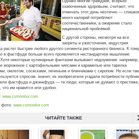
Однако многие граждане, всерьез
озабоченные здоровьем, считают, что
отмечать этот день неэтично — слишко
много калорий потребляют
соотечественники, а ожирение стало
национальной проблемой.
С другой стороны, несмотря на все
запреты и ужесточения, индустрия
 растет быстрее любого другого сегмента ресторанного бизнеса. К том
о в фастфуде больше всего проявляется нестандартное мышление
 Хотя некоторые кулинарные фантазии вызывают недоумение: например,
е мороженое с картофельными чипсами и карамелью или тарелка
ми, омлетом, сосисками, печеньем и блинчиками с сиропом. Но если так
льзуются спросом, значит, их изобретатели угадали потребности публик
ели фастфуда и джанкфуда — те люди, которые не думают о престиже,
о, что им нравится или удобно.
к:
www.csmonitor.com
к фото:
www.csmonitor.com
ЧИТАЙТЕ ТАКЖЕ