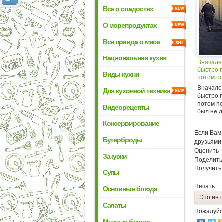
Все о сладостях
О морепродуктах
Вся правда о мясе
Национальная кухня
Вначале
быстро п
Виды кухни
потом п
был не д
Вначале
Для кухонной техники
быстро п
потом п
Видеорецепты
был не де
Консервирование
Если Вам 
Бутерброды
друзьями
Оценить
Закуски
Поделить
Получить
Супы
Печать
Основные блюда
Это инт
Салаты
Пожалуйс
Мучные блюда