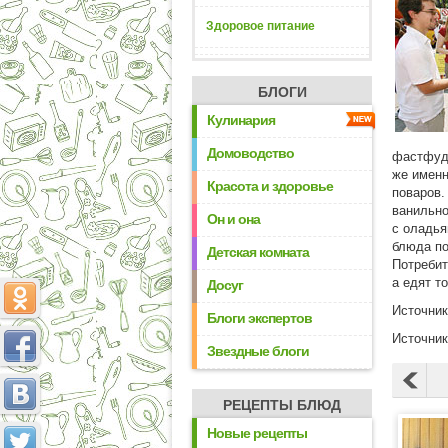
Здоровое питание
БЛОГИ
Кулинария
Домоводство
фастфуда
же именн
Красота и здоровье
поваров.
ванильно
Он и она
с оладья
блюда по
Детская комната
Потребит
а едят т
Досуг
Источни
Блоги экспертов
Источни
Звездные блоги
РЕЦЕПТЫ БЛЮД
Новые рецепты