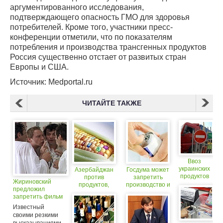
аргументированного исследования,
подтверждающего опасность ГМО для здоровья
потребителей. Кроме того, участники пресс-
конференции отметили, что по показателям
потребления и производства трансгенных продуктов
Россия существенно отстает от развитых стран
Европы и США.
Источник: Medportal.ru
ЧИТАЙТЕ ТАКЖЕ
Ввоз
украинских
Азербайджан
Госдума может
продуктов
против
запретить
Жириновский
в Россию
продуктов,
производство и
предложил
могут
содержащих
продажу
запретить фильм
запретить
ГМО
энергетических
«Ирония судьбы»
Известный
напитков
из-за распития
своими резкими
спиртного (18+)