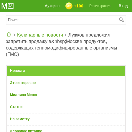
+100
Аукцион
Регистрация
Вход
Кулинарные новости
Лужков предложил
запретить продажу в&nbsp;Москве продуктов,
СЕГОДНЯ: 39142 РЕЦЕПТА
содержащих генномодифицированные организмы
(ГМО)
Новости
Это интересно
Миллион Меню
Статьи
На заметку
Здоровое питание