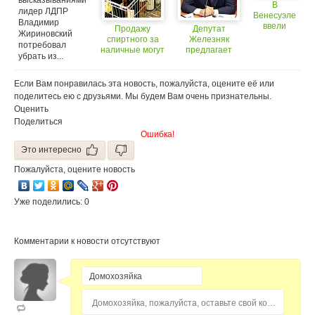
высказываниями
В
лидер ЛДПР
Венесуэле
Владимир
ввели
Продажу
Депутат
Жириновский
нормы на
спиртного за
Железняк
потребовал
продажу
наличные могут
предлагает
убрать из...
продуктов
запретить (18+)
запретить
продажу
спиртного в кафе
Если Вам понравилась эта новость, пожалуйста, оцените её или
поделитесь ею с друзьями. Мы будем Вам очень признательны.
Оценить
Поделиться
Ошибка!
Это интересно
Пожалуйста, оцените новость
Уже поделились: 0
Комментарии к новости отсутствуют
Домохозяйка, пожалуйста, оставьте свой комментарий...