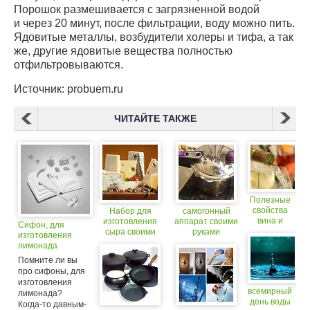
Порошок размешивается с загрязненной водой
и через 20 минут, после фильтрации, воду можно пить.
Ядовитые металлы, возбудители холеры и тифа, а так
же, другие ядовитые вещества полностью
отфильтровываются.
Источник: probuem.ru
ЧИТАЙТЕ ТАКЖЕ
Полезные
свойства
Набор для
самогонный
вина и
изготовления
аппарат своими
Сифон, для
воды
сыра своими
руками
изготовления
руками
лимонада
Помните ли вы
про сифоны, для
изготовления
всемирный
лимонада?
день воды
Когда-то давным-