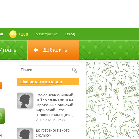
+100
он
Регистрация
Вход
Играть
Добавить
Новые комментарии
Это описан обычный
чай со сливками, а не
киргизский/ногайский.
Киргизский - это
вариант калмыцкого,...
29.07.2026 в 12:38
т
До готовности - это
й
сколько?