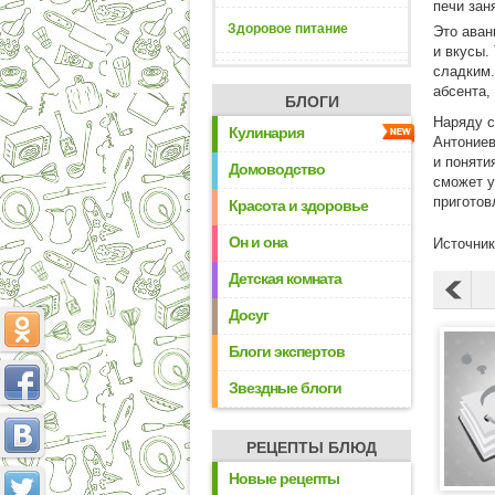
печи зан
Здоровое питание
Это аван
и вкусы.
сладким.
абсента,
БЛОГИ
Наряду с
Кулинария
Антониев
и поняти
Домоводство
сможет у
приготов
Красота и здоровье
Он и она
Источник
Детская комната
Досуг
Блоги экспертов
Звездные блоги
РЕЦЕПТЫ БЛЮД
Новые рецепты