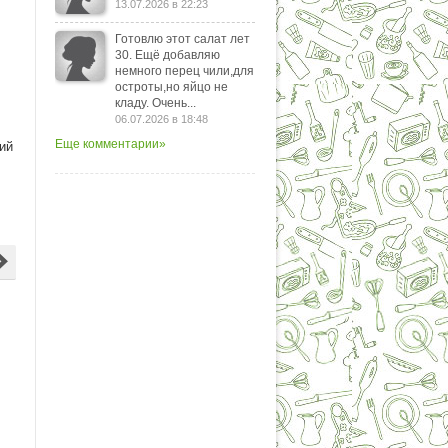
13.07.2026 в 22:23
Готовлю этот салат лет
30. Ещё добавляю
немного перец чили,для
остроты,но яйцо не
кладу. Очень...
06.07.2026 в 18:48
Еще комментарии»
ий