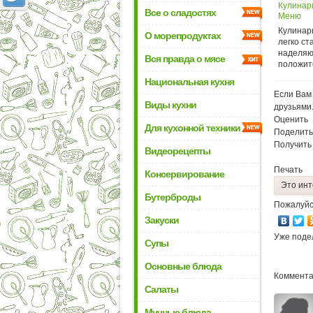
Кулинар
Все о сладостях
Меню
Кулинар
О морепродуктах
легко ст
наделяю
Вся правда о мясе
положите
Национальная кухня
Если Вам 
Виды кухни
друзьями
Оценить
Для кухонной техники
Поделить
Получить
Видеорецепты
Печать
Консервирование
Это инт
Бутерброды
Пожалуйс
Закуски
Уже поде
Супы
Основные блюда
Коммента
Салаты
Мучные блюда