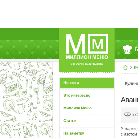
Г
СЕГОДНЯ: 39142 РЕЦЕПТА
К
Новости
Кулин
Это интересно
Аван
Миллион Меню
27
Статьи
У жарки,
На заметку
с азотом