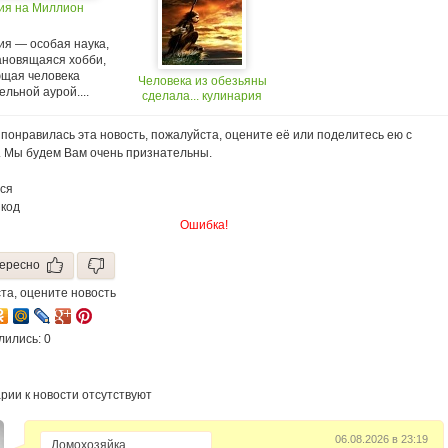
ия на Миллион
ия — особая наука,
ановящаяся хобби,
щая человека
Человека из обезьяны
льной аурой....
сделала... кулинария
понравилась эта новость, пожалуйста, оцените её или поделитесь ею с
. Мы будем Вам очень признательны.
ся
 код
Ошибка!
ересно
та, оцените новость
лились: 0
рии к новости отсутствуют
06.08.2026 в 23:19