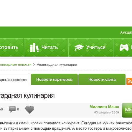
Аукци
отовить
Читать
Учиться
улинарные новости
Авангардная кулинария
Новости партнеров
Новости сайта
арные новости
гардная кулинария
Миллион Меню
50
0
03 февраля 2009
 выпечки и бланшировки появился конкурент. Сегодня на кухнях работаю
 и выпариванием с помощью вращения. А место тостера и микроволново